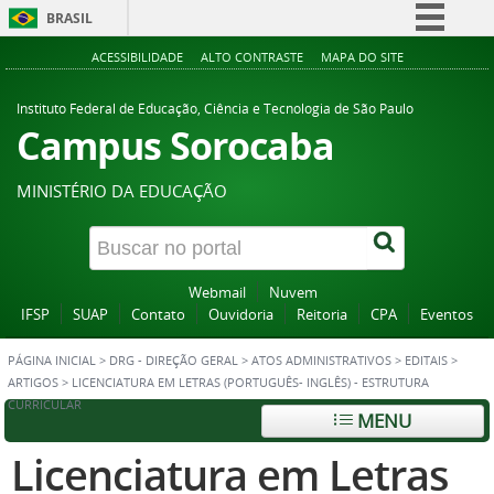
BRASIL
Simplifique!
ACESSIBILIDADE
ALTO CONTRASTE
MAPA DO SITE
Comunica BR
Instituto Federal de Educação, Ciência e Tecnologia de São Paulo
Participe
Campus Sorocaba
Acesso à informação
MINISTÉRIO DA EDUCAÇÃO
Legislação
Canais
Webmail
Nuvem
IFSP
SUAP
Contato
Ouvidoria
Reitoria
CPA
Eventos
PÁGINA INICIAL
>
DRG - DIREÇÃO GERAL
>
ATOS ADMINISTRATIVOS
>
EDITAIS
>
ARTIGOS
>
LICENCIATURA EM LETRAS (PORTUGUÊS- INGLÊS) - ESTRUTURA
CURRICULAR
MENU
Licenciatura em Letras