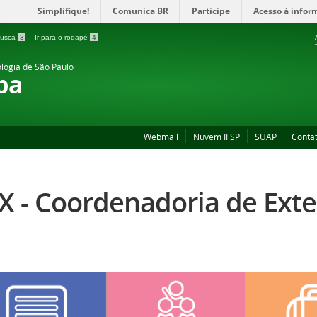
Simplifique!
Comunica BR
Participe
Acesso à infor
 busca
3
Ir para o rodapé
4
ologia de São Paulo
ba
Webmail
Nuvem IFSP
SUAP
Conta
X - Coordenadoria de Ext