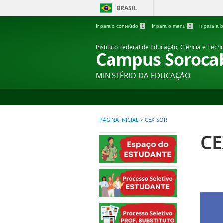
BRASIL
Ir para o conteúdo
1
Ir para o menu
2
Ir para a
Instituto Federal de Educação, Ciência e Tecn
Campus Soroca
MINISTÉRIO DA EDUCAÇÃO
PÁGINA INICIAL
>
CEX-SOR
CE