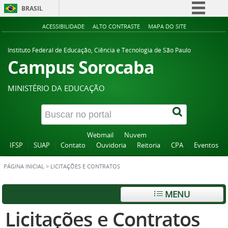
BRASIL
Simplifique!
ACESSIBILIDADE
ALTO CONTRASTE
MAPA DO SITE
Comunica BR
Instituto Federal de Educação, Ciência e Tecnologia de São Paulo
Participe
Campus Sorocaba
Acesso à informação
MINISTÉRIO DA EDUCAÇÃO
Legislação
Canais
Webmail
Nuvem
IFSP
SUAP
Contato
Ouvidoria
Reitoria
CPA
Eventos
PÁGINA INICIAL
>
LICITAÇÕES E CONTRATOS
MENU
Licitações e Contratos