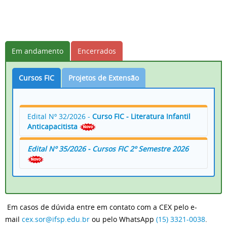
Em andamento
Encerrados
Cursos FIC
Projetos de Extensão
Edital Nº 32/2026 -
Curso FIC - Literatura Infantil
Anticapacitista
Edital Nº 35/2026 -
Curso
s
FIC
2º Semestre 2026
Edital nº 32/2026
Inscreva-se aqui
Retificação do EDITAL Nº 32/2026
L
ista de classificados do Curso FIC de Literatura
Edital nº35/2026
Infantil Anticapacitista - Edital Nº 32/2026
Em casos de dúvida entre em contato com a CEX pelo e-
Inscreva-se agora
mail
cex.sor@ifsp.edu.br
ou pelo WhatsApp
(15) 3321-0038
.