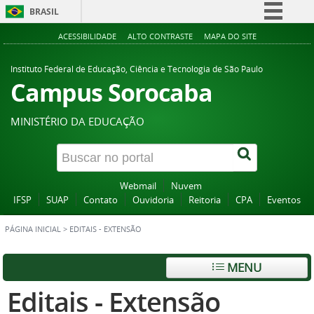
BRASIL
Simplifique!
ACESSIBILIDADE
ALTO CONTRASTE
MAPA DO SITE
Comunica BR
Instituto Federal de Educação, Ciência e Tecnologia de São Paulo
Participe
Campus Sorocaba
Acesso à informação
MINISTÉRIO DA EDUCAÇÃO
Legislação
Canais
Webmail
Nuvem
IFSP
SUAP
Contato
Ouvidoria
Reitoria
CPA
Eventos
PÁGINA INICIAL
>
EDITAIS - EXTENSÃO
MENU
Editais - Extensão