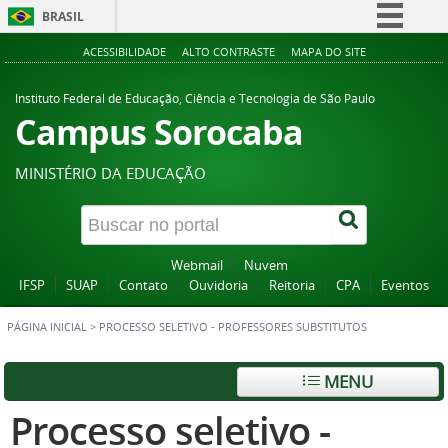
BRASIL
Simplifique!
ACESSIBILIDADE
ALTO CONTRASTE
MAPA DO SITE
Comunica BR
Instituto Federal de Educação, Ciência e Tecnologia de São Paulo
Participe
Campus Sorocaba
Acesso à informação
MINISTÉRIO DA EDUCAÇÃO
Legislação
Canais
Webmail
Nuvem
IFSP
SUAP
Contato
Ouvidoria
Reitoria
CPA
Eventos
PÁGINA INICIAL
>
PROCESSO SELETIVO - PROFESSORES SUBSTITUTOS
MENU
Processo seletivo -