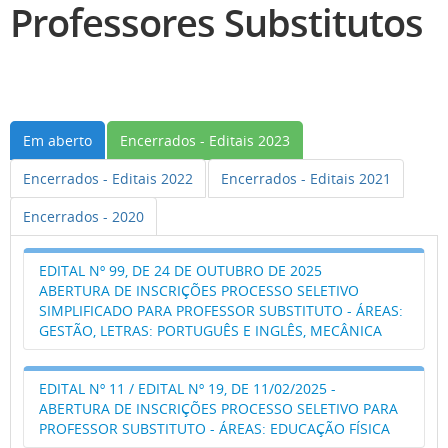
Professores Substitutos
Em aberto
Encerrados - Editais 2023
Encerrados - Editais 2022
Encerrados - Editais 2021
Encerrados - 2020
EDITAL Nº 99, DE 24 DE OUTUBRO DE 2025
ABERTURA DE INSCRIÇÕES PROCESSO SELETIVO
SIMPLIFICADO PARA PROFESSOR SUBSTITUTO - ÁREAS:
GESTÃO, LETRAS: PORTUGUÊS E INGLÊS, MECÂNICA
➧
EDITAL Nº 99, DE 24 DE OUTUBRO DE 2025
EDITAL
Nº 11 / EDITAL Nº 19, DE 11/02/2025 -
ABERTURA DE INSCRIÇÕES PROCESSO SELETIVO PARA
➧
ATO DE DIVULGAÇÃO DO CRONOGRAMA
PROFESSOR SUBSTITUTO - ÁREAS: EDUCAÇÃO FÍSICA
TEMAS E REFERÊNCIAS BIBLIOGRÁFICAS PARA A
➧