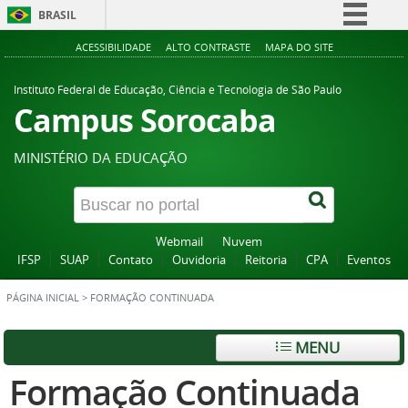
BRASIL
Simplifique!
ACESSIBILIDADE
ALTO CONTRASTE
MAPA DO SITE
Comunica BR
Instituto Federal de Educação, Ciência e Tecnologia de São Paulo
Participe
Campus Sorocaba
Acesso à informação
MINISTÉRIO DA EDUCAÇÃO
Legislação
Canais
Webmail
Nuvem
IFSP
SUAP
Contato
Ouvidoria
Reitoria
CPA
Eventos
PÁGINA INICIAL
>
FORMAÇÃO CONTINUADA
MENU
Formação Continuada