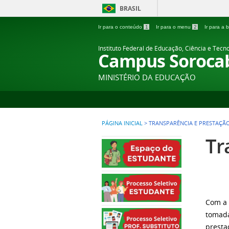
BRASIL
Ir para o conteúdo
1
Ir para o menu
2
Ir para a
Instituto Federal de Educação, Ciência e Tecn
Campus Soroca
MINISTÉRIO DA EDUCAÇÃO
PÁGINA INICIAL
>
TRANSPARÊNCIA E PRESTAÇÃ
Tr
Com a
tomada
presta