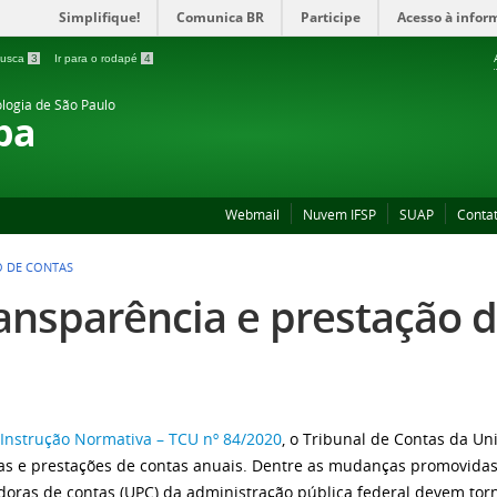
Simplifique!
Comunica BR
Participe
Acesso à infor
 busca
3
Ir para o rodapé
4
ologia de São Paulo
ba
Webmail
Nuvem IFSP
SUAP
Conta
O DE CONTAS
ansparência e prestação d
Instrução Normativa – TCU nº 84/2020
, o Tribunal de Contas da Un
s e prestações de contas anuais. Dentre as mudanças promovidas
doras de contas (UPC) da administração pública federal devem torn