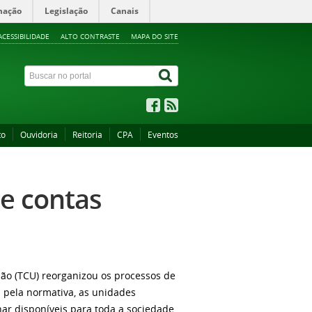
mação
Legislação
Canais
ACESSIBILIDADE
ALTO CONTRASTE
MAPA DO SITE
to
Ouvidoria
Reitoria
CPA
Eventos
e contas
ião (TCU) reorganizou os processos de
 pela normativa, as unidades
ar disponíveis para toda a sociedade,