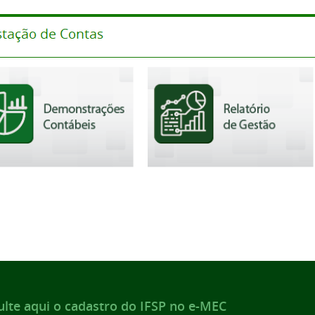
lte aqui o cadastro do IFSP no e-MEC