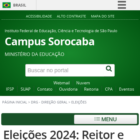
BRASIL
Simplifique!
ACESSIBILIDADE
ALTO CONTRASTE
MAPA DO SITE
Comunica BR
Instituto Federal de Educação, Ciência e Tecnologia de São Paulo
Participe
Campus Sorocaba
Acesso à informação
MINISTÉRIO DA EDUCAÇÃO
Legislação
Canais
Webmail
Nuvem
IFSP
SUAP
Contato
Ouvidoria
Reitoria
CPA
Eventos
PÁGINA INICIAL
>
DRG - DIREÇÃO GERAL
>
ELEIÇÕES
MENU
Eleições 2024: Reitor e