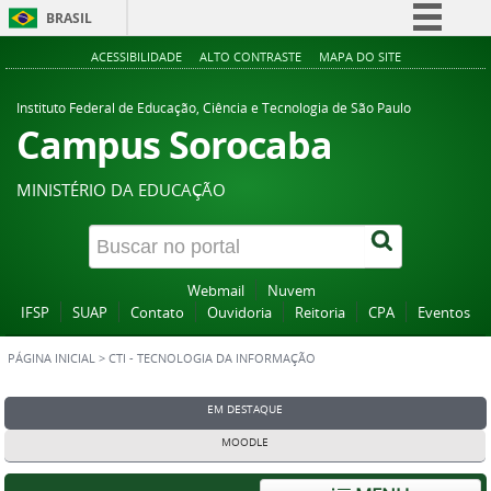
BRASIL
Simplifique!
ACESSIBILIDADE
ALTO CONTRASTE
MAPA DO SITE
Comunica BR
Instituto Federal de Educação, Ciência e Tecnologia de São Paulo
Participe
Campus Sorocaba
Acesso à informação
MINISTÉRIO DA EDUCAÇÃO
Legislação
Canais
Webmail
Nuvem
IFSP
SUAP
Contato
Ouvidoria
Reitoria
CPA
Eventos
PÁGINA INICIAL
>
CTI - TECNOLOGIA DA INFORMAÇÃO
EM DESTAQUE
MOODLE