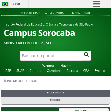
BRASIL
Simplifique!
ACESSIBILIDADE
ALTO CONTRASTE
MAPA DO SITE
Comunica BR
Instituto Federal de Educação, Ciência e Tecnologia de São Paulo
Participe
Campus Sorocaba
Acesso à informação
MINISTÉRIO DA EDUCAÇÃO
Legislação
Canais
Webmail
Nuvem
IFSP
SUAP
Contato
Ouvidoria
Reitoria
CPA
Eventos
PÁGINA INICIAL
>
CONTATO
EM DESTAQUE
MOODLE