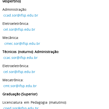
vespertino)
Administração:
ccad.sor@ifsp.edu.br
Eletroeletrônica:
cel.sor@ifsp.edu.br
Mecânica:
cmec.sor@ifsp.edu.br
Técnicos (noturno) Administração:
ccac.sor@ifsp.edu.br
Eletroeletrônica:
cel.sor@ifsp.edu.br
Mecatrônica:
cmt.sor@ifsp.edu.br
Graduação (Superior)
Licenciatura em Pedagogia (matutino):
cped.sor@ifsp.edu.br