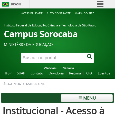
BRASIL
Simplifique!
ACESSIBILIDADE
ALTO CONTRASTE
MAPA DO SITE
Comunica BR
Instituto Federal de Educação, Ciência e Tecnologia de São Paulo
Participe
Campus Sorocaba
Acesso à informação
MINISTÉRIO DA EDUCAÇÃO
Legislação
Canais
Webmail
Nuvem
IFSP
SUAP
Contato
Ouvidoria
Reitoria
CPA
Eventos
PÁGINA INICIAL
>
INSTITUCIONAL
MENU
Institucional - Acesso à