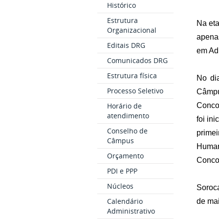
Histórico
Estrutura
Na eta
Organizacional
apena
Editais DRG
em Ad
Comunicados DRG
Estrutura física
No di
Processo Seletivo
Câmpu
Conco
Horário de
atendimento
foi in
Conselho de
prime
Câmpus
Human
Orçamento
Conco
PDI e PPP
Núcleos
Soroca
Calendário
de mai
Administrativo