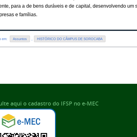
ente, para a de bens duráveis e de capital, desenvolvendo um 
resas e famílias.
do em:
Assuntos
,
HISTÓRICO DO CÂMPUS DE SOROCABA
lte aqui o cadastro do IFSP no e-MEC