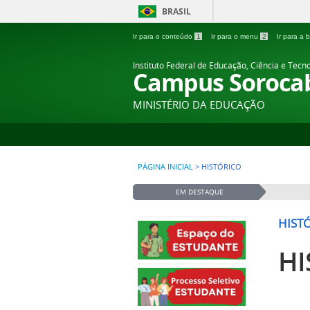
BRASIL
Ir para o conteúdo
1
Ir para o menu
2
Ir para a
Instituto Federal de Educação, Ciência e Tecn
Campus Soroca
MINISTÉRIO DA EDUCAÇÃO
PÁGINA INICIAL
>
HISTÓRICO
EM DESTAQUE
HIST
HI