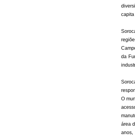
divers
capit
Soroca
regiõ
Campo
da Fu
indust
Soroc
respon
O muni
acesso
manut
área d
anos,