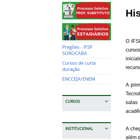
Hi
O IFS
Pregões - IFSP
curso
SOROCABA
inicia
Cursos de curta
recurs
duração
ENCCEJA/ENEM
A pri
Tecnol
CURSOS
salas
acadêm
A che
INSTITUCIONAL
além d