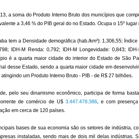
3, a soma do Produto Interno Bruto dos municípios que comp
valente a 3,46 % do PIB geral do no Estado. Ocupa o 15º lugar
aba tem a Densidade demográfica (hab./km²): 1.306,55; Índi
,798; IDH-M Renda: 0,792; IDH-M Longevidade: 0,843; IDH-
ípio é a
quarta
maior cidade do interior do Estado de São Pa
rial desse Estado, sendo a
quarta
maior cidade em desenvolvi
 atingindo um Produto Interno Bruto - PIB - de R$ 27 bilhões.
de, pelo seu dinamismo econômico, participa de forma bastan
orrente de comércio de U$
3.447.478.386
, e com presença
ação em cerca de 120 países.
ncipais bases de sua economia são os setores de indústria, c
presas instaladas, sendo mais de dois mil delas indústrias. S