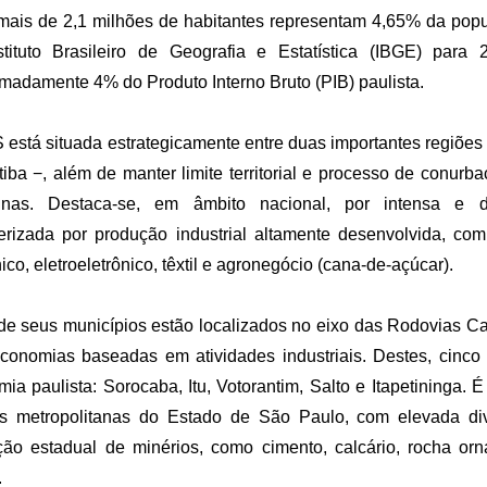
ais de 2,1 milhões de habitantes representam 4,65% da popu
stituto Brasileiro de Geografia e Estatística (IBGE) pa
madamente 4% do Produto Interno Bruto (PIB) paulista.
está situada estrategicamente entre duas importantes regiões
tiba −, além de manter limite territorial e processo de conur
nas. Destaca-se, em âmbito nacional, por intensa e div
erizada por produção industrial altamente desenvolvida, co
co, eletroeletrônico, têxtil e agronegócio (cana-de-açúcar).
e seus municípios estão localizados no eixo das Rodovias Ca
conomias baseadas em atividades industriais. Destes, cinco
ia paulista: Sorocaba, Itu, Votorantim, Salto e Itapetininga. É
es metropolitanas do Estado de São Paulo, com elevada di
ão estadual de minérios, como cimento, calcário, rocha orna
.