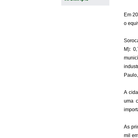
Em 201
o equi
Soroc
M): 0
munic
indust
Paulo,
A cida
uma c
import
As pri
mil em