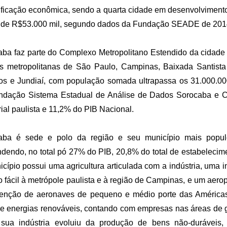
ificação econômica, sendo a
quarta
cidade em desenvolvimento
a de R$53.000 mil, segundo dados da Fundação SEADE de 201
ba faz parte do Complexo Metropolitano Estendido da cidade
es metropolitanas de São Paulo, Campinas, Baixada Santist
s e Jundiaí, com população somada ultrapassa os 31.000.00
ndação Sistema Estadual de Análise de Dados Sorocaba e
rial paulista e 11,2% do PIB Nacional.
aba é sede e polo da região e seu município mais popu
dendo, no total pó 27% do PIB, 20,8% do total de estabelecim
cípio possui uma agricultura articulada com a indústria, uma in
 fácil à metrópole paulista e à região de Campinas, e um aero
enção de aeronaves de pequeno e médio porte das América
e energias renováveis, contando com empresas nas áreas de g
 sua indústria evoluiu da produção de bens não-duráveis,