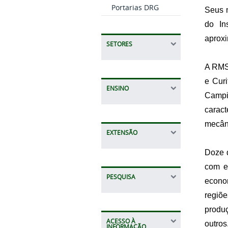
Portarias DRG
Seus m
do In
aproxi
SETORES
A RMS 
e Curi
ENSINO
Campi
caract
mecâni
EXTENSÃO
Doze d
com e
PESQUISA
econom
regiõ
produç
ACESSO À
outros
INFORMAÇÃO