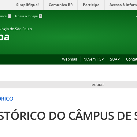
Simplifique!
Comunica BR
Participe
Acesso à infor
 busca
3
Ir para o rodapé
4
ologia de São Paulo
ba
Webmail
Nuvem IFSP
SUAP
Conta
MOODLE
ÓRICO
STÓRICO DO CÂMPUS DE