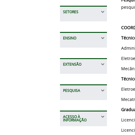
pesqui
SETORES
COORD
Técnic
ENSINO
Admini
Eletro
EXTENSÃO
Mecân
Técn
Eletro
PESQUISA
Mecatr
Gradua
ACESSO À
Licenc
INFORMAÇÃO
Licenci