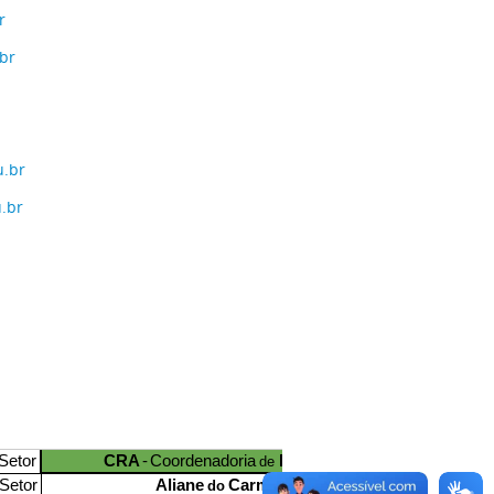
r
br
u.br
.br