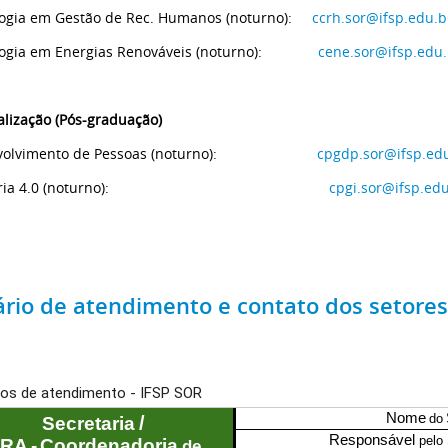
ogia em Gestão de Rec. Humanos (noturno):
ccrh.sor@ifsp.edu.b
ogia em Energias Renováveis (noturno):
cene.sor@ifsp.edu.
alização (Pós-graduação)
nvolvimento de Pessoas (noturno):
cpgdp.sor@ifsp.ed
dústria 4.0 (noturno):
cpgi.sor@ifsp.edu
rio de atendimento e contato dos setores