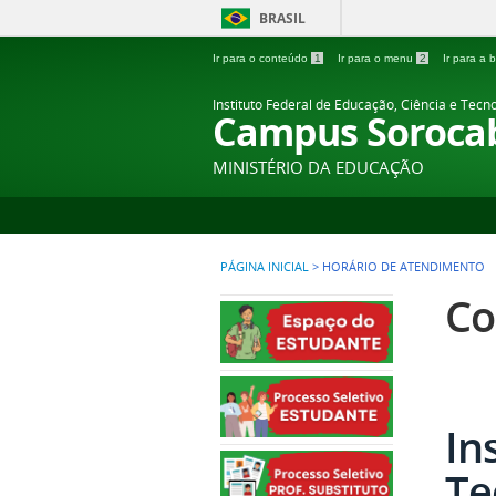
BRASIL
Ir para o conteúdo
1
Ir para o menu
2
Ir para a
Instituto Federal de Educação, Ciência e Tecn
Campus Soroca
MINISTÉRIO DA EDUCAÇÃO
PÁGINA INICIAL
>
HORÁRIO DE ATENDIMENTO
Co
In
Te