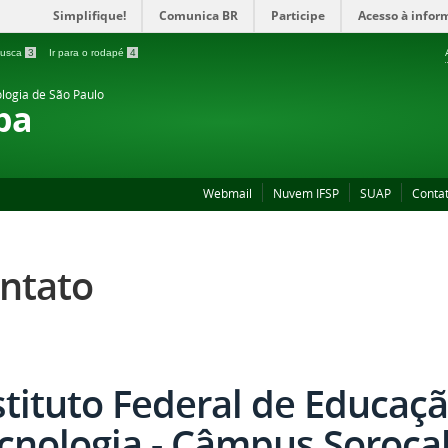
Simplifique!
Comunica BR
Participe
Acesso à infor
 busca
3
Ir para o rodapé
4
ologia de São Paulo
ba
Webmail
Nuvem IFSP
SUAP
Conta
ntato
stituto Federal de Educaçã
cnologia - Câmpus Soroca