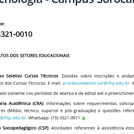
ne:
3321-0010
TOS DOS SETORES EDUCACIONAIS:
so Seletivo Cursos Técnicos
: Dúvidas sobre inscrições e anda
vos dos Cursos Técnicos. E-mail:
processoseletivo.sor@ifsp.edu.br
. 
zado somente nos períodos de abertura de edital até o preenchimen
aria Acadêmica (CRA):
Informações sobre requerimentos, solicita
res (Médio, técnico, superior e pós-graduação) e questões refer
r@ifsp.edu.br
. Whatsapp: (15) 3321-0011
.
o Sociopedagógico (CSP):
Atividades referentes à assistência es