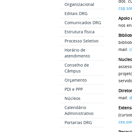
dos cu
Organizacional
csp.so
Editais DRG
Apoio 
Comunicados DRG
nos en
Estrutura física
Bibliot
Processo Seletivo
biblio
mail:
c
Horário de
atendimento
Nucle
Conselho de
assess
Câmpus
projet
Orçamento
servid
PDI e PPP
Direto
mail:
d
Núcleos
Calendário
Extens
Administrativo
(curso
cex.so
Portarias DRG
Pesqui