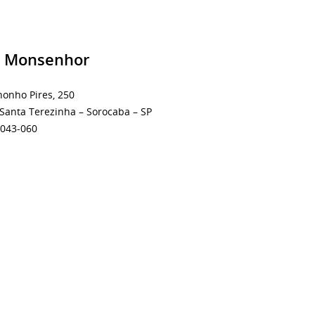
o Monsenhor
onho Pires, 250
 Santa Terezinha – Sorocaba – SP
8043-060