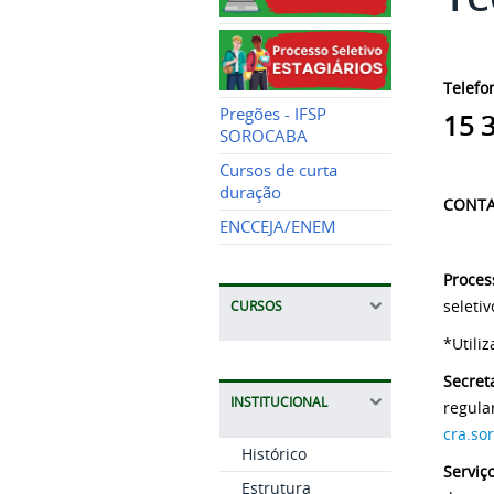
Telefo
Pregões - IFSP
15 
SOROCABA
Cursos de curta
duração
CONTA
ENCCEJA/ENEM
Proces
seleti
CURSOS
*Utili
Secret
INSTITUCIONAL
regula
cra.so
Histórico
Serviç
Estrutura