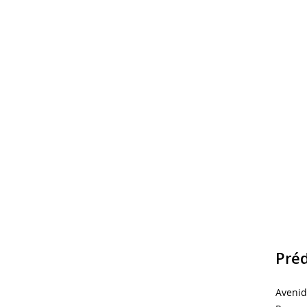
Préd
Avenid