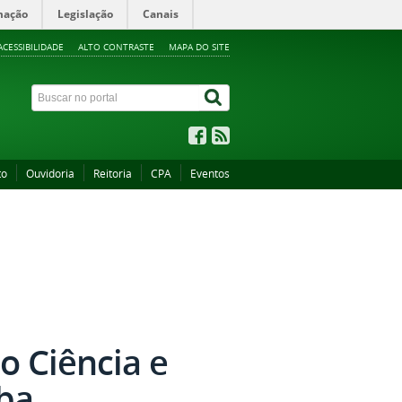
mação
Legislação
Canais
ACESSIBILIDADE
ALTO CONTRASTE
MAPA DO SITE
to
Ouvidoria
Reitoria
CPA
Eventos
o Ciência e
ba