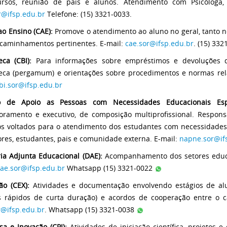
rsos, reunião de pais e alunos. Atendimento com Psicóloga, P
r@ifsp.edu.br
Telefone: (15) 3321-0033.
ao Ensino (CAE):
Promove o atendimento ao aluno no geral, tanto n
caminhamentos pertinentes. E-mail:
cae.sor@ifsp.edu.br
. (15) 332
eca (CBI):
Para informações sobre empréstimos e devoluções de
teca (pergamum) e orientações sobre procedimentos e normas rel
bi.sor@ifsp.edu.br
o de Apoio as Pessoas com Necessidades Educacionais Espe
oramento e executivo, de composição multiprofissional. Respons
os voltados para o atendimento dos estudantes com necessidades 
ores, estudantes, pais e comunidade externa. E-mail:
napne.sor@if
ria Adjunta Educacional (DAE):
Acompanhamento dos setores educa
ae.sor@ifsp.edu.br
Whatsapp (15) 3321-0022
ão (CEX):
Atividades e documentação envolvendo estágios de al
s rápidos de curta duração) e acordos de cooperação entre o c
r@ifsp.edu.br
. Whatsapp (15) 3321-0038
sa e Inovação (CPI):
Atividades de iniciação científica, projetos