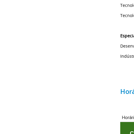
Tecnol
Tecnol
Especi
Dese
In
Horá