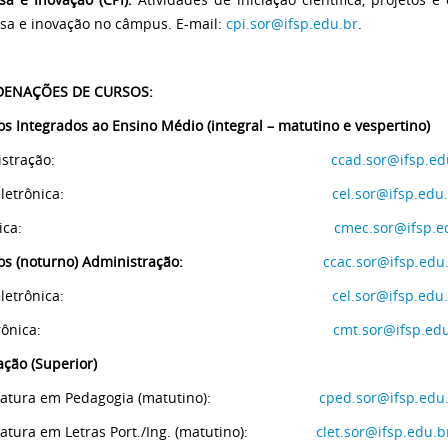
sa e inovação no câmpus. E-mail:
cpi.sor@ifsp.edu.br
.
ENAÇÕES DE CURSOS:
os Integrados ao Ensino Médio (integral – matutino e vespertino)
stração:
ccad.sor@ifsp.ed
eletrônica:
cel.sor@ifsp.edu
ica:
cmec.sor@ifsp.e
icos (noturno) Administração:
ccac.sor@ifsp.edu
eletrônica:
cel.sor@ifsp.edu
ônica:
cmt.sor@ifsp.ed
ção (Superior)
iatura em Pedagogia (matutino):
cped.sor@ifsp.edu
atura em Letras Port./Ing. (matutino):
clet.sor@ifsp.edu.b