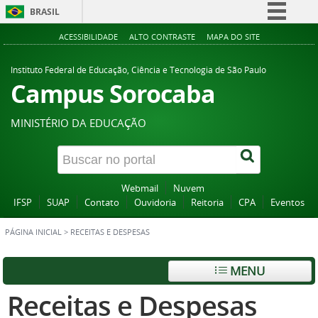
BRASIL
Simplifique!
ACESSIBILIDADE
ALTO CONTRASTE
MAPA DO SITE
Comunica BR
Instituto Federal de Educação, Ciência e Tecnologia de São Paulo
Participe
Campus Sorocaba
Acesso à informação
MINISTÉRIO DA EDUCAÇÃO
Legislação
Canais
Webmail
Nuvem
IFSP
SUAP
Contato
Ouvidoria
Reitoria
CPA
Eventos
PÁGINA INICIAL
>
RECEITAS E DESPESAS
MENU
Receitas e Despesas