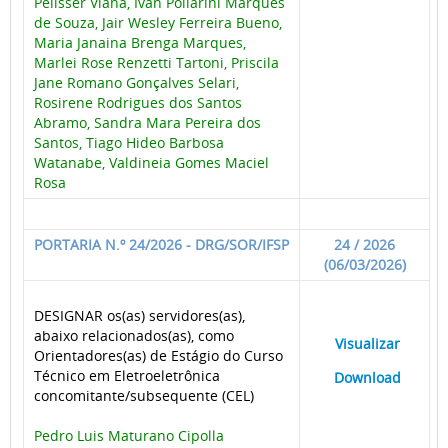
Pelisser Viana, Ivan Pollarini Marques
de Souza, Jair Wesley Ferreira Bueno,
Maria Janaina Brenga Marques,
Marlei Rose Renzetti Tartoni, Priscila
Jane Romano Gonçalves Selari,
Rosirene Rodrigues dos Santos
Abramo, Sandra Mara Pereira dos
Santos, Tiago Hideo Barbosa
Watanabe, Valdineia Gomes Maciel
Rosa
PORTARIA N.º 24/2026 - DRG/SOR/IFSP
24 / 2026
(06/03/2026)
DESIGNAR os(as) servidores(as),
abaixo relacionados(as), como
____
Visualizar
___
Orientadores(as) de Estágio do Curso
Técnico em Eletroeletrônica
____
Download
___
concomitante/subsequente (CEL)
Pedro Luis Maturano Cipolla