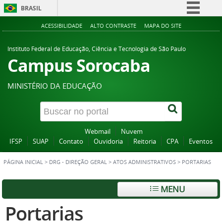
BRASIL
Simplifique!
ACESSIBILIDADE
ALTO CONTRASTE
MAPA DO SITE
Comunica BR
Instituto Federal de Educação, Ciência e Tecnologia de São Paulo
Participe
Campus Sorocaba
Acesso à informação
MINISTÉRIO DA EDUCAÇÃO
Legislação
Canais
Webmail
Nuvem
IFSP
SUAP
Contato
Ouvidoria
Reitoria
CPA
Eventos
PÁGINA INICIAL
>
DRG - DIREÇÃO GERAL
>
ATOS ADMINISTRATIVOS
>
PORTARIAS
MENU
Portarias