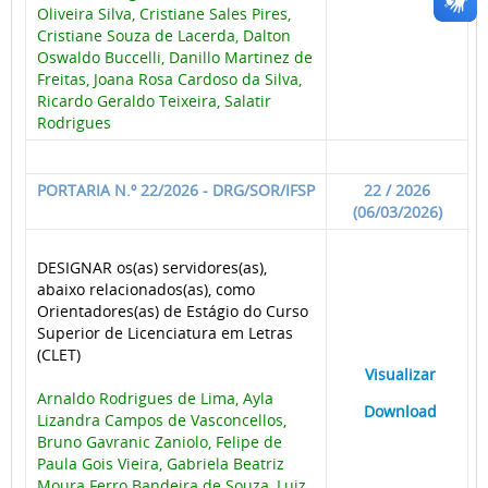
Oliveira Silva, Cristiane Sales Pires,
Cristiane Souza de Lacerda, Dalton
Oswaldo Buccelli, Danillo Martinez de
Freitas, Joana Rosa Cardoso da Silva,
Ricardo Geraldo Teixeira, Salatir
Rodrigues
PORTARIA N.º 22/2026 - DRG/SOR/IFSP
22 / 2026
(06/03/2026)
DESIGNAR os(as) servidores(as),
abaixo relacionados(as), como
Orientadores(as) de Estágio do Curso
Superior de Licenciatura em Letras
(CLET)
____
Visualizar
___
Arnaldo Rodrigues de Lima, Ayla
____
Download
___
Lizandra Campos de Vasconcellos,
Bruno Gavranic Zaniolo, Felipe de
Paula Gois Vieira, Gabriela Beatriz
Moura Ferro Bandeira de Souza, Luiz