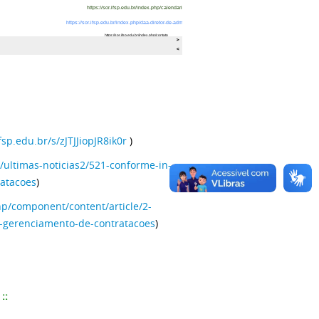
ifsp.edu.br/s/zJTJJiopJR8ik0r
)
p/ultimas-noticias2/521-conforme-in-
atacoes
)
php/component/content/article/2-
e-gerenciamento-de-contratacoes
)
::