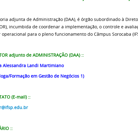
toria adjunta de Administração (DAA), é órgão subordinado à Dire
SOR), incumbida de coordenar a implementação, o controle e avalia
r
operacional para o pleno funcionamento do Câmpus Sorocaba (IF
ETOR adjunto de ADMINISTRAÇÃO (DAA)
::
a Alessandra Landi Martimiano
loga/Formação em Gestão de Negócios 1)
TATO (E-mail)
::
r@ifsp.edu.br
ÁRIO
::