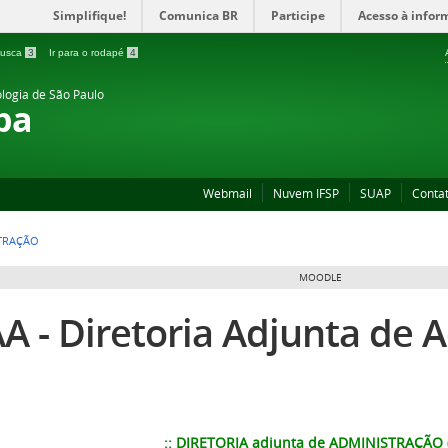
Simplifique!
Comunica BR
Participe
Acesso à infor
 busca
3
Ir para o rodapé
4
ologia de São Paulo
ba
Webmail
Nuvem IFSP
SUAP
Conta
STRAÇÃO
MOODLE
A - Diretoria Adjunta de 
::
DIRETORIA adjunta de ADMINISTRAÇÃO (