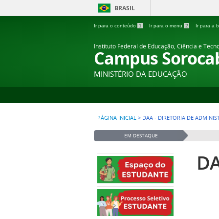
BRASIL
Ir para o conteúdo
1
Ir para o menu
2
Ir para a
Instituto Federal de Educação, Ciência e Tecn
Campus Soroca
MINISTÉRIO DA EDUCAÇÃO
PÁGINA INICIAL
>
DAA - DIRETORIA DE ADMINI
EM DESTAQUE
DA