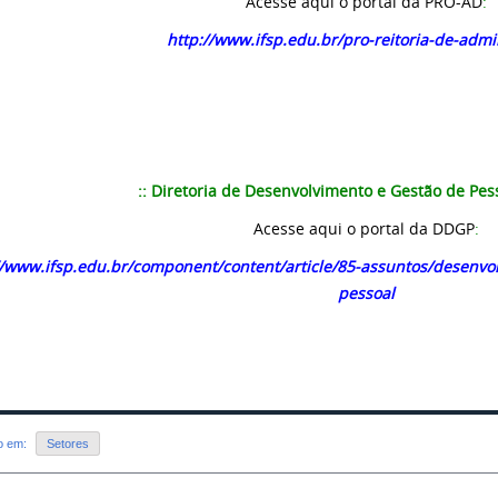
Acesse aqui o portal da PRO-AD
:
http://www.ifsp.edu.br/pro-reitoria-de-admi
:: Diretoria de Desenvolvimento e Gestão de Pess
Acesse aqui o portal da DDGP
:
//www.ifsp.edu.br/component/content/article/85-assuntos/desenvol
pessoal
do em:
Setores