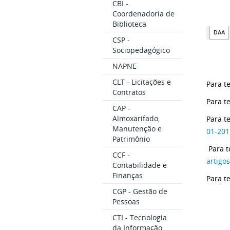
CBI -
Coordenadoria de
Biblioteca
CSP -
Sociopedagógico
NAPNE
CLT - Licitações e
Para t
Contratos
Para t
CAP -
Almoxarifado,
Para t
Manutenção e
01-201
Patrimônio
Para t
CCF -
artigo
Contabilidade e
Finanças
Para t
CGP - Gestão de
Pessoas
CTI - Tecnologia
da Informação