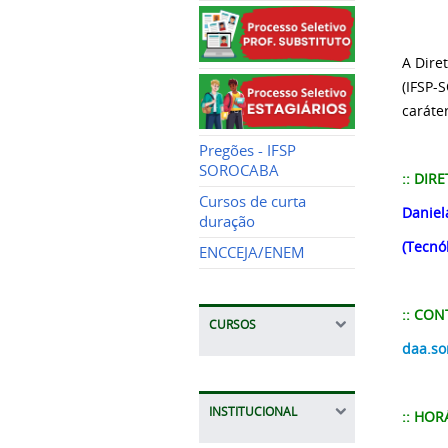
A Dire
(IFSP-
cará
te
Pregões - IFSP
SOROCABA
:: DIR
Cursos de curta
Daniel
duração
(Tecnó
ENCCEJA/ENEM
:: CON
CURSOS
daa.so
INSTITUCIONAL
:: HOR