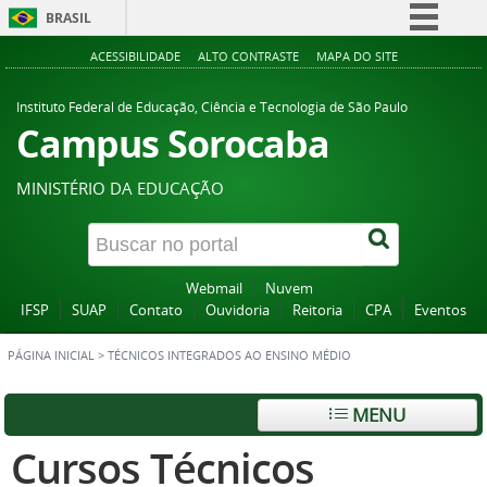
BRASIL
Simplifique!
ACESSIBILIDADE
ALTO CONTRASTE
MAPA DO SITE
Comunica BR
Instituto Federal de Educação, Ciência e Tecnologia de São Paulo
Participe
Campus Sorocaba
Acesso à informação
MINISTÉRIO DA EDUCAÇÃO
Legislação
Canais
Webmail
Nuvem
IFSP
SUAP
Contato
Ouvidoria
Reitoria
CPA
Eventos
PÁGINA INICIAL
>
TÉCNICOS INTEGRADOS AO ENSINO MÉDIO
MENU
Cursos Técnicos