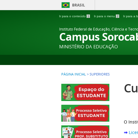
BRASIL
Ir para o conteúdo
1
Ir para o menu
2
Ir para a
Instituto Federal de Educação, Ciência e Tecn
Campus Soroca
MINISTÉRIO DA EDUCAÇÃO
PÁGINA INICIAL
>
SUPERIORES
Cu
O Inst
⇒
Lice