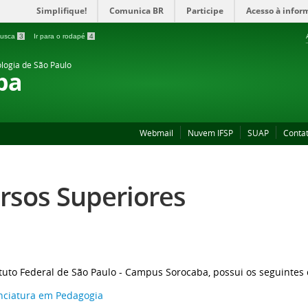
Simplifique!
Comunica BR
Participe
Acesso à infor
 busca
3
Ir para o rodapé
4
ologia de São Paulo
ba
Webmail
Nuvem IFSP
SUAP
Conta
rsos Superiores
ituto Federal de São Paulo - Campus Sorocaba, possui os seguintes 
nciatura em Pedagogia