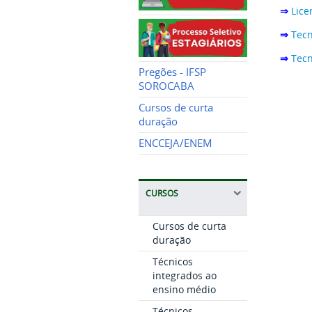
⇒
Lice
⇒
Tec
⇒
Tecn
Pregões - IFSP
SOROCABA
Cursos de curta
duração
ENCCEJA/ENEM
CURSOS
Cursos de curta
duração
Técnicos
integrados ao
ensino médio
Técnicos