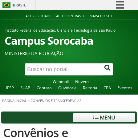
BRASIL
Simplifique!
ACESSIBILIDADE
ALTO CONTRASTE
MAPA DO SITE
Comunica BR
Instituto Federal de Educação, Ciência e Tecnologia de São Paulo
Participe
Campus Sorocaba
Acesso à informação
MINISTÉRIO DA EDUCAÇÃO
Legislação
Canais
Webmail
Nuvem
IFSP
SUAP
Contato
Ouvidoria
Reitoria
CPA
Eventos
PÁGINA INICIAL
>
CONVÊNIOS E TRANSFERÊNCIAS
MENU
Convênios e