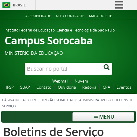
BRASIL
Simplifique!
ACESSIBILIDADE
ALTO CONTRASTE
MAPA DO SITE
Comunica BR
Instituto Federal de Educação, Ciência e Tecnologia de São Paulo
Participe
Campus Sorocaba
Acesso à informação
MINISTÉRIO DA EDUCAÇÃO
Legislação
Canais
Webmail
Nuvem
IFSP
SUAP
Contato
Ouvidoria
Reitoria
CPA
Eventos
PÁGINA INICIAL
>
DRG - DIREÇÃO GERAL
>
ATOS ADMINISTRATIVOS
>
BOLETINS DE
SERVIÇO
MENU
Boletins de Serviço