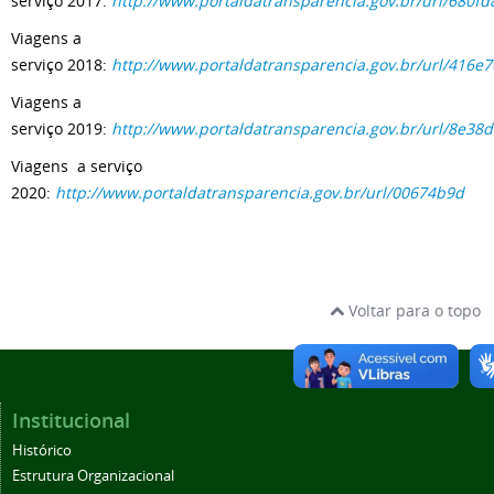
serviço 2017:
http://www.portaldatransparencia.gov.br/url/680fd
Viagens a
serviço 2018:
http://www.portaldatransparencia.gov.br/url/416e
Viagens a
serviço 2019:
http://www.portaldatransparencia.gov.br/url/8e38
Viagens a serviço
2020:
http://www.portaldatransparencia.gov.br/url/00674b9d
Voltar para o topo
Institucional
Histórico
Estrutura Organizacional