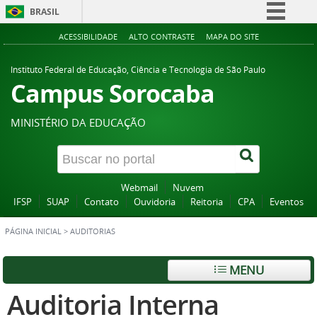
BRASIL
Simplifique!
ACESSIBILIDADE
ALTO CONTRASTE
MAPA DO SITE
Comunica BR
Instituto Federal de Educação, Ciência e Tecnologia de São Paulo
Participe
Campus Sorocaba
Acesso à informação
MINISTÉRIO DA EDUCAÇÃO
Legislação
Canais
Webmail
Nuvem
IFSP
SUAP
Contato
Ouvidoria
Reitoria
CPA
Eventos
PÁGINA INICIAL
>
AUDITORIAS
MENU
Auditoria Interna