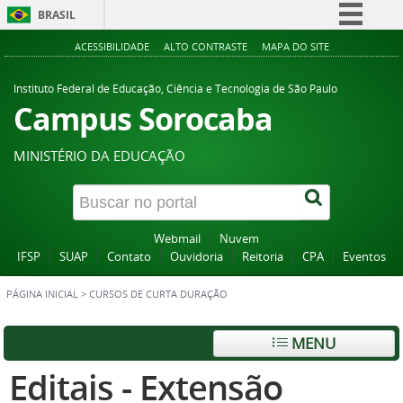
BRASIL
Simplifique!
ACESSIBILIDADE
ALTO CONTRASTE
MAPA DO SITE
Comunica BR
Instituto Federal de Educação, Ciência e Tecnologia de São Paulo
Participe
Campus Sorocaba
Acesso à informação
MINISTÉRIO DA EDUCAÇÃO
Legislação
Canais
Webmail
Nuvem
IFSP
SUAP
Contato
Ouvidoria
Reitoria
CPA
Eventos
PÁGINA INICIAL
>
CURSOS DE CURTA DURAÇÃO
MENU
Editais - Extensão