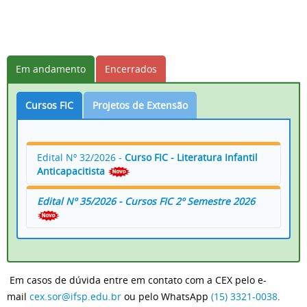
Em andamento
Encerrados
Cursos FIC
Projetos de Extensão
Edital Nº 32/2026 -
Curso FIC - Literatura Infantil
Anticapacitista
Edital Nº 35/2026 -
Curso
s
FIC
2º Semestre 2026
Edital nº 32/2026
Inscreva-se aqui
Retificação do EDITAL Nº 32/2026
L
ista de classificados do Curso FIC de Literatura
Edital nº35/2026
Infantil Anticapacitista - Edital Nº 32/2026
Em casos de dúvida entre em contato com a CEX pelo e-
Inscreva-se agora
mail
cex.sor@ifsp.edu.br
ou pelo WhatsApp
(15) 3321-0038
.