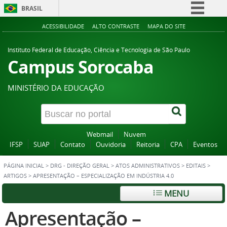
BRASIL
Simplifique!
ACESSIBILIDADE
ALTO CONTRASTE
MAPA DO SITE
Comunica BR
Instituto Federal de Educação, Ciência e Tecnologia de São Paulo
Participe
Campus Sorocaba
Acesso à informação
MINISTÉRIO DA EDUCAÇÃO
Legislação
Canais
Webmail
Nuvem
IFSP
SUAP
Contato
Ouvidoria
Reitoria
CPA
Eventos
PÁGINA INICIAL
>
DRG - DIREÇÃO GERAL
>
ATOS ADMINISTRATIVOS
>
EDITAIS
>
ARTIGOS
>
APRESENTAÇÃO – ESPECIALIZAÇÃO EM INDÚSTRIA 4.0
MENU
Apresentação –