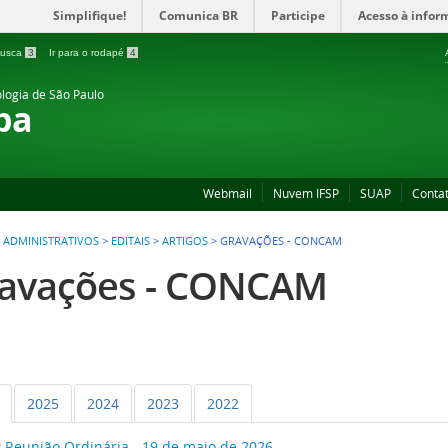
Simplifique!
Comunica BR
Participe
Acesso à infor
 busca
3
Ir para o rodapé
4
ologia de São Paulo
ba
Webmail
Nuvem IFSP
SUAP
Conta
 ADMINISTRATIVOS
>
EDITAIS
>
ARTIGOS
>
GRAVAÇÕES - CONCAM
avações - CONCAM
2025
2024
2023
2022
1ª Reunião Ordinária - 19 de maio de 2026