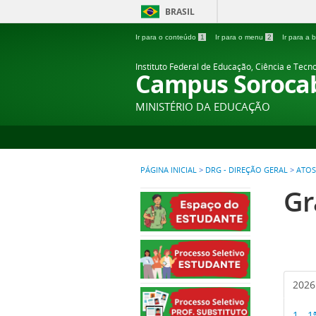
BRASIL
Ir para o conteúdo
1
Ir para o menu
2
Ir para a
Instituto Federal de Educação, Ciência e Tecn
Campus Soroca
MINISTÉRIO DA EDUCAÇÃO
PÁGINA INICIAL
>
DRG - DIREÇÃO GERAL
>
ATOS
Gr
2026
1 - 