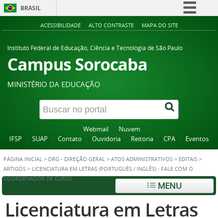
BRASIL
Simplifique!
ACESSIBILIDADE
ALTO CONTRASTE
MAPA DO SITE
Comunica BR
Instituto Federal de Educação, Ciência e Tecnologia de São Paulo
Participe
Campus Sorocaba
Acesso à informação
MINISTÉRIO DA EDUCAÇÃO
Legislação
Canais
Webmail
Nuvem
IFSP
SUAP
Contato
Ouvidoria
Reitoria
CPA
Eventos
PÁGINA INICIAL
>
DRG - DIREÇÃO GERAL
>
ATOS ADMINISTRATIVOS
>
EDITAIS
>
ARTIGOS
>
LICENCIATURA EM LETRAS (PORTUGUÊS / INGLÊS) - FALE COM O
COORDENADOR DE CURSO
MENU
Licenciatura em Letras