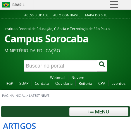
BRASIL
Simplifique!
ACESSIBILIDADE
ALTO CONTRASTE
MAPA DO SITE
Comunica BR
Instituto Federal de Educação, Ciência e Tecnologia de São Paulo
Participe
Campus Sorocaba
Acesso à informação
MINISTÉRIO DA EDUCAÇÃO
Legislação
Canais
Webmail
Nuvem
IFSP
SUAP
Contato
Ouvidoria
Reitoria
CPA
Eventos
PÁGINA INICIAL
>
LATEST NEWS
MENU
ARTIGOS