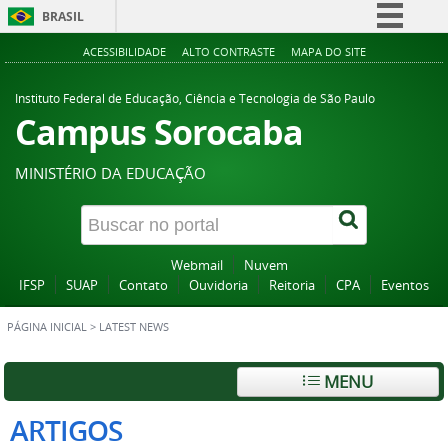
BRASIL
Simplifique!
ACESSIBILIDADE
ALTO CONTRASTE
MAPA DO SITE
Comunica BR
Instituto Federal de Educação, Ciência e Tecnologia de São Paulo
Participe
Campus Sorocaba
Acesso à informação
MINISTÉRIO DA EDUCAÇÃO
Legislação
Canais
Webmail
Nuvem
IFSP
SUAP
Contato
Ouvidoria
Reitoria
CPA
Eventos
PÁGINA INICIAL
>
LATEST NEWS
MENU
ARTIGOS