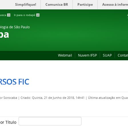
Simplifique!
Comunica BR
Participe
Acesso à infor
 busca
3
Ir para o rodapé
4
ologia de São Paulo
ba
Webmail
Nuvem IFSP
SUAP
Conta
SOS FIC
por
Sorocaba
|
Criado: Quinta, 21 de Junho de 2018, 14h41
|
Última atualização em Quar
por Título