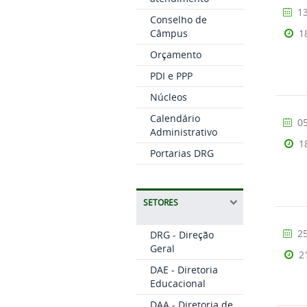
13
Conselho de
1
Câmpus
Orçamento
PDI e PPP
Núcleos
Calendário
05
Administrativo
1
Portarias DRG
SETORES
25
DRG - Direção
Geral
2
DAE - Diretoria
Educacional
DAA - Diretoria de