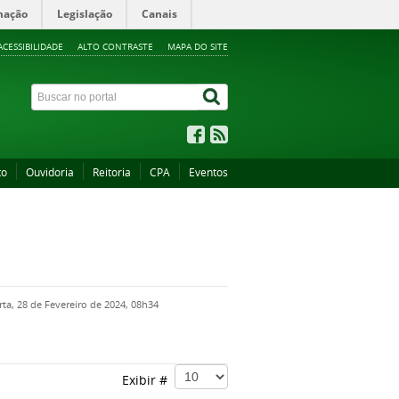
mação
Legislação
Canais
ACESSIBILIDADE
ALTO CONTRASTE
MAPA DO SITE
to
Ouvidoria
Reitoria
CPA
Eventos
ta, 28 de Fevereiro de 2024, 08h34
Exibir #