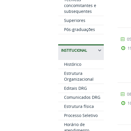
concomitantes e
subsequentes
Superiores
Pós-graduações
05
1
INSTITUCIONAL
Histórico
Estrutura
Organizacional
Editais DRG
08
Comunicados DRG
1
Estrutura física
Processo Seletivo
Horário de
atendimento