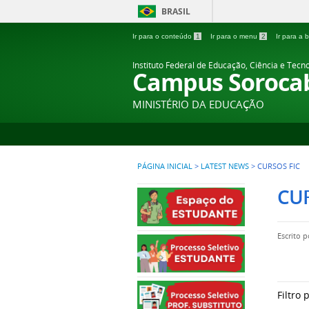
BRASIL
Ir para o conteúdo
1
Ir para o menu
2
Ir para a
Instituto Federal de Educação, Ciência e Tecn
Campus Soroca
MINISTÉRIO DA EDUCAÇÃO
PÁGINA INICIAL
>
LATEST NEWS
>
CURSOS FIC
CUR
Escrito 
Filtro 