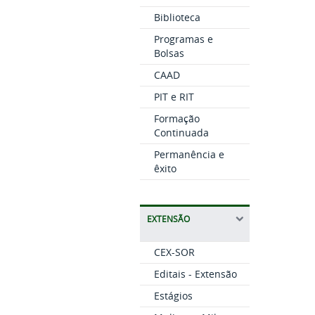
Biblioteca
Programas e
Bolsas
CAAD
PIT e RIT
Formação
Continuada
Permanência e
êxito
EXTENSÃO
CEX-SOR
Editais - Extensão
Estágios