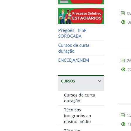
08
0
Pregões - IFSP
SOROCABA
Cursos de curta
duração
ENCCEJA/ENEM
26
2
CURSOS
Cursos de curta
duração
Técnicos
15
integrados ao
ensino médio
1
Técnicos