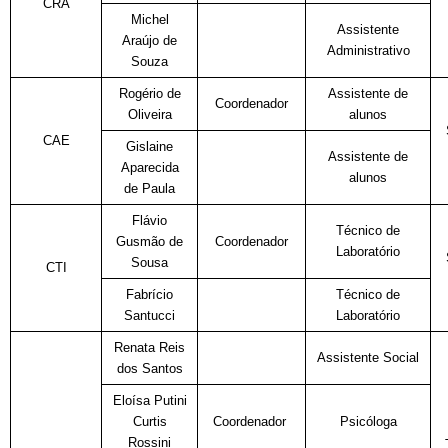
CRA
Michel
Assistente
Araújo de
Administrativo
Souza
Rogério de
Assistente de
Coordenador
Oliveira
alunos
CAE
Gislaine
Assistente de
Aparecida
alunos
de Paula
Flávio
Técnico de
Gusmão de
Coordenador
Laboratório
Sousa
CTI
Fabrício
Técnico de
Santucci
Laboratório
Renata Reis
Assistente Social
dos Santos
Eloísa Putini
Curtis
Coordenador
Psicóloga
Rossini