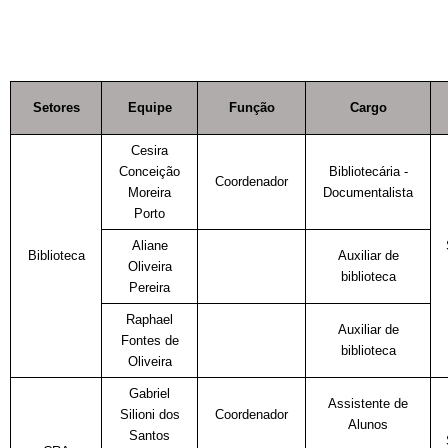
Setores
Equipe
Função
Cargo
Cesira
Conceição
Bibliotecária -
Coordenador
Moreira
Documentalista
Porto
Aliane
Biblioteca
Auxiliar de
Oliveira
biblioteca
Pereira
Raphael
Auxiliar de
Fontes de
biblioteca
Oliveira
Gabriel
Assistente de
Silioni dos
Coordenador
Alunos
Santos