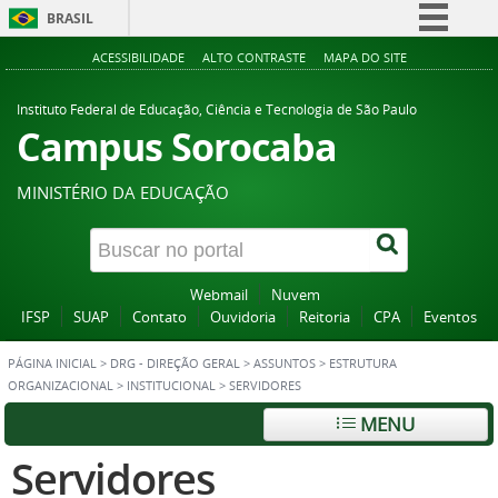
BRASIL
Simplifique!
ACESSIBILIDADE
ALTO CONTRASTE
MAPA DO SITE
Comunica BR
Instituto Federal de Educação, Ciência e Tecnologia de São Paulo
Participe
Campus Sorocaba
Acesso à informação
MINISTÉRIO DA EDUCAÇÃO
Legislação
Canais
Webmail
Nuvem
IFSP
SUAP
Contato
Ouvidoria
Reitoria
CPA
Eventos
PÁGINA INICIAL
>
DRG - DIREÇÃO GERAL
>
ASSUNTOS
>
ESTRUTURA
ORGANIZACIONAL
>
INSTITUCIONAL
>
SERVIDORES
MENU
Servidores