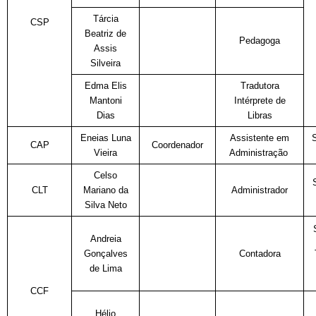
Tárcia
CSP
Beatriz de
Pedagoga
Assis
Silveira
Edma Elis
Tradutora
Mantoni
Intérprete de
Dias
Libras
Eneias Luna
Assistente em
CAP
Coordenador
Vieira
Administração
Celso
CLT
Mariano da
Administrador
Silva Neto
Andreia
Gonçalves
Contadora
de Lima
CCF
Hélio