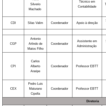
Técnico em
Silverio
Contabilidade
Machado
CDI
Silas Valim
Coordenador
Apoio à direção
Antonio
Assistente em
CGP
Arlindo de
Coordenador
Administração
Matos Filho
Carlos
CPI
Alberto
Coordenador
Professor EBTT
Araripe
Pedro Luis
CEX
Maturano
Coordenador
Professor EBTT
Cipolla
Diretoria