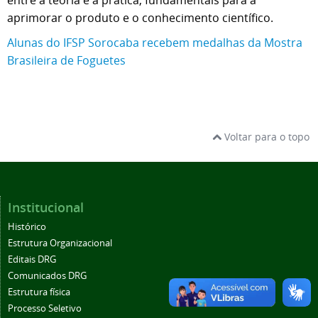
entre a teoria e a prática, fundamentais para a
aprimorar o produto e o conhecimento científico.
Alunas do IFSP Sorocaba recebem medalhas da Mostra
Brasileira de Foguetes
Voltar para o topo
Institucional
Histórico
Estrutura Organizacional
Editais DRG
Comunicados DRG
Estrutura física
Processo Seletivo