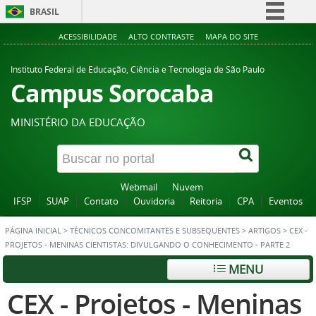
BRASIL
Simplifique!
ACESSIBILIDADE
ALTO CONTRASTE
MAPA DO SITE
Comunica BR
Instituto Federal de Educação, Ciência e Tecnologia de São Paulo
Participe
Campus Sorocaba
Acesso à informação
MINISTÉRIO DA EDUCAÇÃO
Legislação
Canais
Webmail
Nuvem
IFSP
SUAP
Contato
Ouvidoria
Reitoria
CPA
Eventos
PÁGINA INICIAL
>
TÉCNICOS CONCOMITANTES E SUBSEQUENTES
>
ARTIGOS
>
CEX -
PROJETOS - MENINAS CIENTISTAS: DIVULGANDO O CONHECIMENTO - PARTE 2
MENU
CEX - Projetos - Meninas