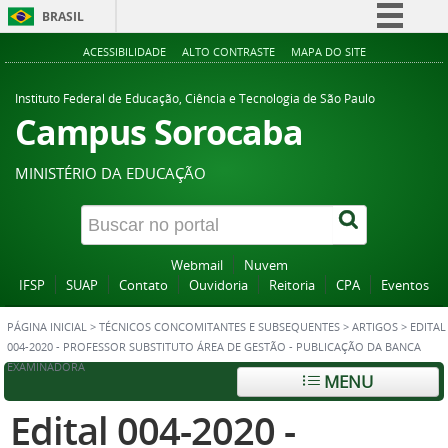
BRASIL
Simplifique!
ACESSIBILIDADE
ALTO CONTRASTE
MAPA DO SITE
Comunica BR
Instituto Federal de Educação, Ciência e Tecnologia de São Paulo
Participe
Campus Sorocaba
Acesso à informação
MINISTÉRIO DA EDUCAÇÃO
Legislação
Canais
Webmail
Nuvem
IFSP
SUAP
Contato
Ouvidoria
Reitoria
CPA
Eventos
PÁGINA INICIAL
>
TÉCNICOS CONCOMITANTES E SUBSEQUENTES
>
ARTIGOS
>
EDITAL
004-2020 - PROFESSOR SUBSTITUTO ÁREA DE GESTÃO - PUBLICAÇÃO DA BANCA
EXAMINADORA
MENU
Edital 004-2020 -