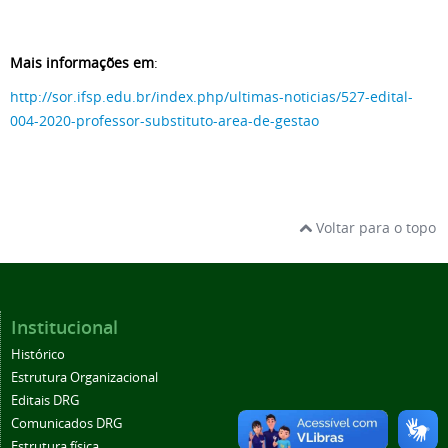
Mais informações em
:
http://sor.ifsp.edu.br/index.php/ultimas-noticias/527-edital-
004-2020-professor-substituto-area-de-gestao
Voltar para o topo
Institucional
Histórico
Estrutura Organizacional
Editais DRG
Comunicados DRG
Estrutura física