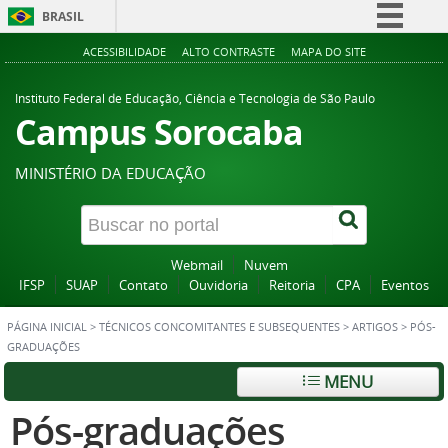
BRASIL
Simplifique!
ACESSIBILIDADE
ALTO CONTRASTE
MAPA DO SITE
Comunica BR
Instituto Federal de Educação, Ciência e Tecnologia de São Paulo
Participe
Campus Sorocaba
Acesso à informação
MINISTÉRIO DA EDUCAÇÃO
Legislação
Canais
Webmail
Nuvem
IFSP
SUAP
Contato
Ouvidoria
Reitoria
CPA
Eventos
PÁGINA INICIAL
>
TÉCNICOS CONCOMITANTES E SUBSEQUENTES
>
ARTIGOS
>
PÓS-
GRADUAÇÕES
MENU
Pós-graduações