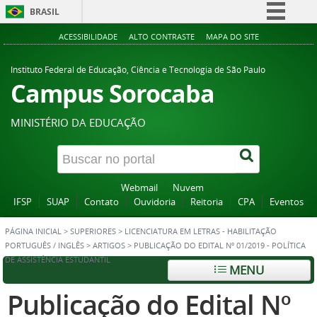
BRASIL
Simplifique!
ACESSIBILIDADE
ALTO CONTRASTE
MAPA DO SITE
Comunica BR
Instituto Federal de Educação, Ciência e Tecnologia de São Paulo
Participe
Campus Sorocaba
Acesso à informação
MINISTÉRIO DA EDUCAÇÃO
Legislação
Canais
Webmail
Nuvem
IFSP
SUAP
Contato
Ouvidoria
Reitoria
CPA
Eventos
PÁGINA INICIAL
>
SUPERIORES
>
LICENCIATURA EM LETRAS - HABILITAÇÃO
PORTUGUÊS / INGLÊS
>
ARTIGOS
>
PUBLICAÇÃO DO EDITAL Nº 01/2019 - POLÍTICA
DE ASSISTÊNCIA ESTUDANTIL
MENU
Publicação do Edital Nº