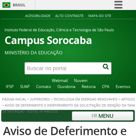
BRASIL
Simplifique!
ACESSIBILIDADE
ALTO CONTRASTE
MAPA DO SITE
Comunica BR
Instituto Federal de Educação, Ciência e Tecnologia de São Paulo
Participe
Campus Sorocaba
Acesso à informação
MINISTÉRIO DA EDUCAÇÃO
Legislação
Canais
Webmail
Nuvem
IFSP
SUAP
Contato
Ouvidoria
Reitoria
CPA
Eventos
PÁGINA INICIAL
>
SUPERIORES
>
TECNOLOGIA EM ENERGIAS RENOVÁVEIS
>
ARTIGOS
>
AVISO DE DEFERIMENTO E INDEFERIMENTO DA SOLICITAÇÃO DE ISENÇÃO DA TAXA
DE INSCRIÇÃO - EDITAL Nº 446/2020.
MENU
Aviso de Deferimento e