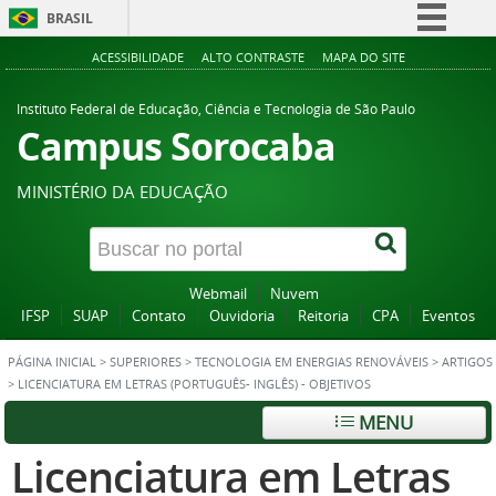
BRASIL
Simplifique!
ACESSIBILIDADE
ALTO CONTRASTE
MAPA DO SITE
Comunica BR
Instituto Federal de Educação, Ciência e Tecnologia de São Paulo
Participe
Campus Sorocaba
Acesso à informação
MINISTÉRIO DA EDUCAÇÃO
Legislação
Canais
Webmail
Nuvem
IFSP
SUAP
Contato
Ouvidoria
Reitoria
CPA
Eventos
PÁGINA INICIAL
>
SUPERIORES
>
TECNOLOGIA EM ENERGIAS RENOVÁVEIS
>
ARTIGOS
>
LICENCIATURA EM LETRAS (PORTUGUÊS- INGLÊS) - OBJETIVOS
MENU
Licenciatura em Letras