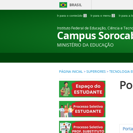
BRASIL
Ir para o conteúdo
1
Ir para o menu
2
Ir para a
Instituto Federal de Educação, Ciência e Tecn
Campus Soroca
MINISTÉRIO DA EDUCAÇÃO
PÁGINA INICIAL
>
SUPERIORES
>
TECNOLOGIA E
Po
Port