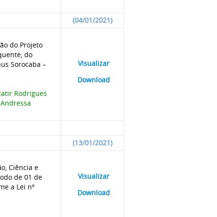
(04/01/2021)
ão do Projeto
quente, do
____
Visualizar
___
pus Sorocaba –
____
Download
___
latir Rodrigues
, Andressa
(13/01/2021)
o, Ciência e
____
Visualizar
___
íodo de 01 de
me a Lei nº
____
Download
___