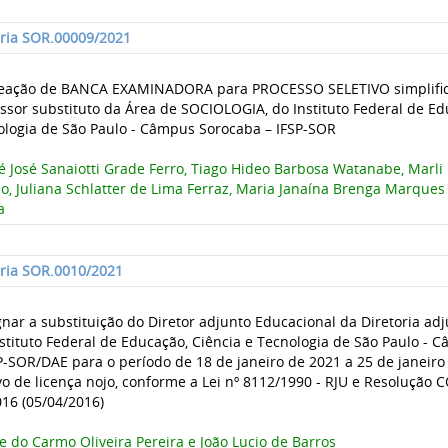
aria SOR.00009/2021
ação de BANCA EXAMINADORA para PROCESSO SELETIVO simplific
ssor substituto da Área de SOCIOLOGIA, do Instituto Federal de Ed
ologia de São Paulo - Câmpus Sorocaba – IFSP-SOR
 José Sanaiotti Grade Ferro, Tiago Hideo Barbosa Watanabe, Marli
o, Juliana Schlatter de Lima Ferraz, Maria Janaína Brenga Marques
a
aria SOR.0010/2021
nar a substituição do Diretor adjunto Educacional da Diretoria ad
stituto Federal de Educação, Ciência e Tecnologia de São Paulo -
P-SOR/DAE para o período de 18 de janeiro de 2021 a 25 de janeiro
o de licença nojo, conforme a Lei nº 8112/1990 - RJU e Resolução 
16 (05/04/2016)
e do Carmo Oliveira Pereira e João Lucio de Barros