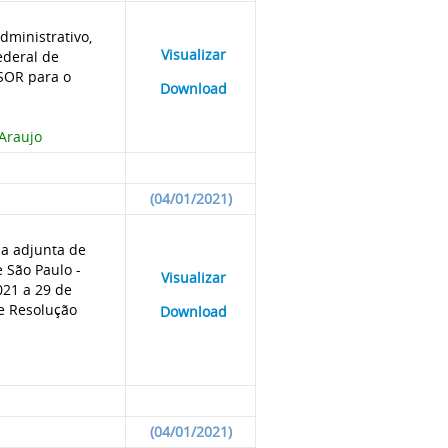
dministrativo,
____
Visualizar
___
ederal de
-SOR para o
____
Download
___
Araujo
(04/01/2021)
ia adjunta de
 São Paulo -
____
Visualizar
___
021 a 29 de
 e Resolução
____
Download
___
(04/01/2021)