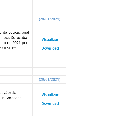
(28/01/2021)
junta Educacional
 Câmpus Sorocaba
____
Visualizar
___
eiro de 2021 por
/ IFSP nº
____
Download
___
(29/01/2021)
uação) do
____
Visualizar
___
pus Sorocaba –
____
Download
___