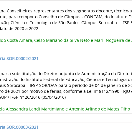
gna Conselheiros representantes dos segmentos docente, técnico-a
ente, para compor o Conselho de Câmpus - CONCAM, do Instituto F
ação, Ciência e Tecnologia de São Paulo - Câmpus Sorocaba – IFSP
ato de 2020 a 2022
do Costa Amara, Celso Mariano da Silva Neto e Marli Nogueira de 
aria SOR.00002/2021
nar a substituição do Diretor adjunto de Administração da Diretor
istração do Instituto Federal de Educação, Ciência e Tecnologia de
us Sorocaba – IFSP-SOR/DAA para o período de 04 de janeiro de 2
ro de 2021 por motivo de férias, conforme a Lei nº 8112/1990 - RJU
P / IFSP nº 26/2016 (05/04/2016)
la Alessandra Landi Martimiano e Antonio Arlindo de Matos Filho
aria SOR.00003/2021