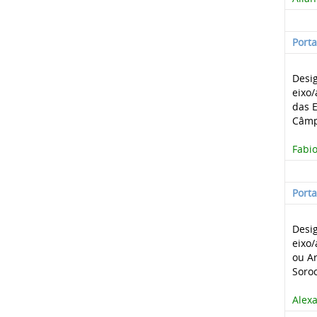
Port
Desi
eixo/
das E
Câmp
Fabio
Port
Desi
eixo/
ou Ar
Soro
Alexa