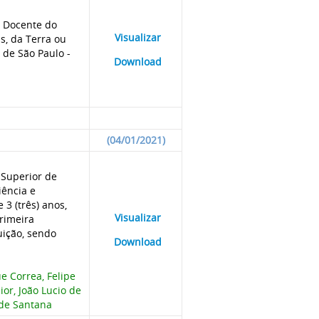
e Docente do
____
Visualizar
___
as, da Terra ou
 de São Paulo -
____
Download
___
(04/01/2021)
 Superior de
iência e
3 (três) anos,
____
Visualizar
___
rimeira
uição, sendo
____
Download
___
e Correa, Felipe
or, João Lucio de
 de Santana