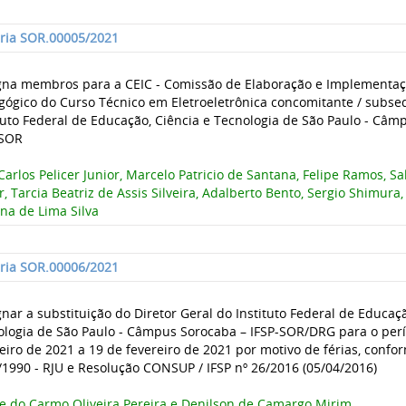
aria SOR.00005/2021
gna membros para a CEIC - Comissão de Elaboração e Implementaç
gógico do Curso Técnico em Eletroeletrônica concomitante / subse
tuto Federal de Educação, Ciência e Tecnologia de São Paulo - Câm
-SOR
Carlos Pelicer Junior, Marcelo Patricio de Santana, Felipe Ramos, Sa
r, Tarcia Beatriz de Assis Silveira, Adalberto Bento, Sergio Shimura
ina de Lima Silva
aria SOR.00006/2021
nar a substituição do Diretor Geral do Instituto Federal de Educaçã
ologia de São Paulo - Câmpus Sorocaba – IFSP-SOR/DRG para o per
eiro de 2021 a 19 de fevereiro de 2021 por motivo de férias, confor
1990 - RJU e Resolução CONSUP / IFSP nº 26/2016 (05/04/2016)
ne do Carmo Oliveira Pereira e Denilson de Camargo Mirim