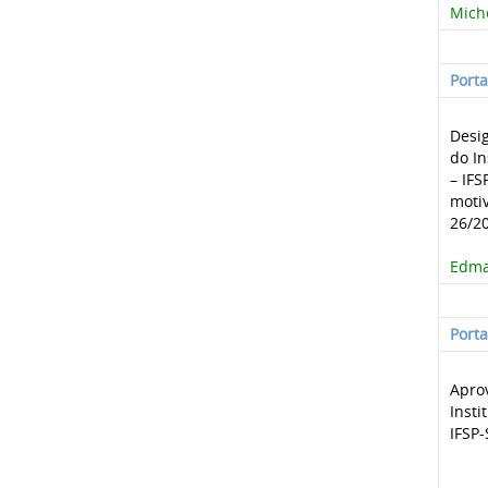
Miche
Port
Desig
do In
– IFS
motiv
26/20
Edma 
Port
Apro
Insti
IFSP-