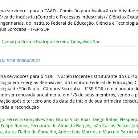
gna servidores para a CAAD - Comissão para Avaliação de Atividad
área de Indústria (Controle e Processos Industriais) / Ciências Exat
ngenharias, do Instituto Federal de Educação, Ciência e Tecnologia
us Sorocaba – IFSP-SOR
o Camargo Rosa e Rodrigo Ferreira Gonçalves Sau
aria SOR.00004/2021
gna servidores para o NDE - Núcleo Docente Estruturante do Curso
logia em Energias Renováveis, do Instituto Federal de Educação, C
ologia de São Paulo - Câmpus Sorocaba – IFSP-SOR com mandato de 
ndo ser renovada anualmente em 1/3 de seus membros, sendo a p
ação após o terceiro ano da data de início de sua primeira constit
itida a recondução
go Ferreira Gonçalves Sau, Bruna Vilas Boas, Diego Rafael Nespequ
 Felipe Ramos, Fernando de Almeida Borges, João Carlos Pelicer Juni
s, Aulus Fialho de Carvalho, Andre Luis Martins e Marcelo Patricio