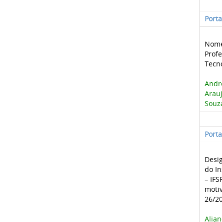
Port
Nome
Profe
Tecn
André
Arauj
Souz
Port
Desig
do In
– IFS
motiv
26/20
Alian