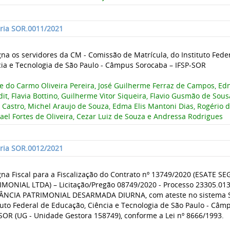
aria SOR.0011/2021
na os servidores da CM - Comissão de Matrícula, do Instituto Fede
cia e Tecnologia de São Paulo - Câmpus Sorocaba – IFSP-SOR
e do Carmo Oliveira Pereira, José Guilherme Ferraz de Campos, Edn
it, Flavia Bottino, Guilherme Vitor Siqueira, Flavio Gusmão de Sous
 Castro, Michel Araujo de Souza, Edma Elis Mantoni Dias, Rogério de
el Fortes de Oliveira, Cezar Luiz de Souza e Andressa Rodrigues
aria SOR.0012/2021
gna Fiscal para a Fiscalização do Contrato nº 13749/2020 (ESATE 
IMONIAL LTDA) – Licitação/Pregão 08749/2020 - Processo 23305.01
LÂNCIA PATRIMONIAL DESARMADA DIURNA, com ateste no sistema S
tuto Federal de Educação, Ciência e Tecnologia de São Paulo - Câm
SOR (UG - Unidade Gestora 158749), conforme a Lei nº 8666/1993.