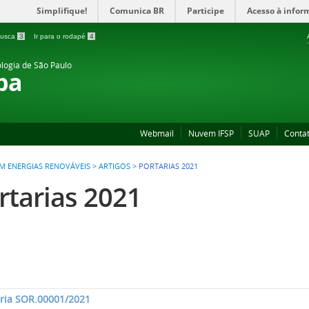
Simplifique!
Comunica BR
Participe
Acesso à infor
 busca
3
Ir para o rodapé
4
ologia de São Paulo
ba
Webmail
Nuvem IFSP
SUAP
Conta
M ENERGIAS RENOVÁVEIS
>
ARTIGOS
>
PORTARIAS 2021
rtarias 2021
aria SOR.00001/2021