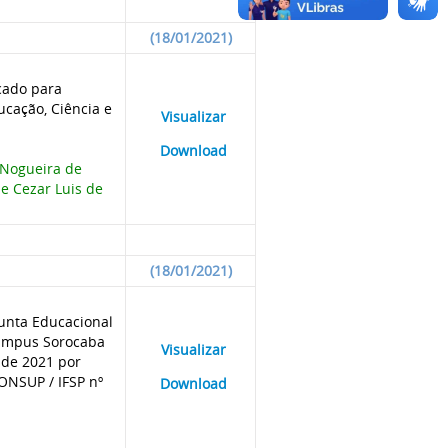
(18/01/2021)
ado para
ucação, Ciência e
____
Visualizar
___
____
Download
___
 Nogueira de
 e Cezar Luis de
(18/01/2021)
junta Educacional
 Câmpus Sorocaba
____
Visualizar
___
 de 2021 por
CONSUP / IFSP nº
____
Download
___