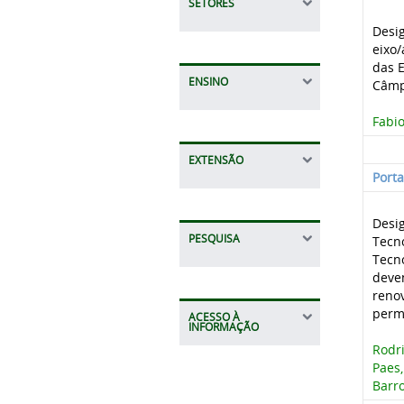
SETORES
Desi
eixo/
das E
ENSINO
Câmp
Fabi
EXTENSÃO
Port
Desi
PESQUISA
Tecno
Tecn
deve
renov
perm
ACESSO À
INFORMAÇÃO
Rodri
Paes,
Barro