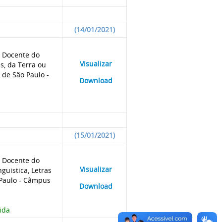
(14/01/2021)
e Docente do
____
Visualizar
___
as, da Terra ou
 de São Paulo -
____
Download
___
(15/01/2021)
e Docente do
____
Visualizar
___
guistica, Letras
 Paulo - Câmpus
____
Download
___
ida