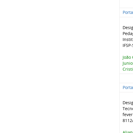
Port
Desi
Peda
Insti
IFSP
João 
Junio
Crist
Port
Desig
Tecn
fever
8112/
Alia