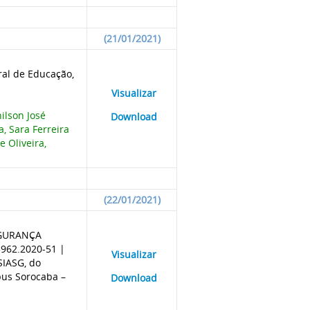
(21/01/2021)
ral de Educação,
____
Visualizar
___
ilson José
____
Download
___
a, Sara Ferreira
 Oliveira,
(22/01/2021)
SEGURANÇA
3962.2020-51 |
____
Visualizar
___
IASG, do
pus Sorocaba –
____
Download
___