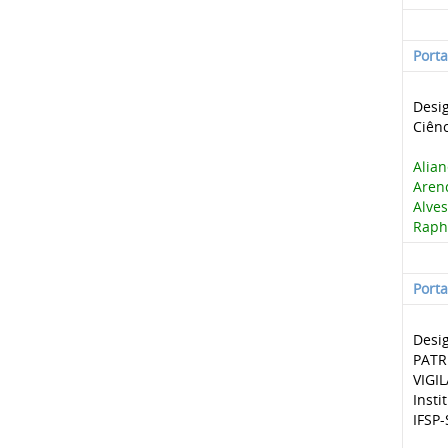
Port
Desig
Ciên
Alian
Arend
Alves
Rapha
Port
Desi
PATR
VIGI
Insti
IFSP-