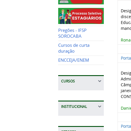
Desi
disc
Educ
mand
Pregões - IFSP
SOROCABA
Ronal
Cursos de curta
duração
Port
ENCCEJA/ENEM
Desig
Admin
CURSOS
Câmp
janei
CONSU
INSTITUCIONAL
Danie
Port