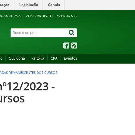
mação
Legislação
Canais
ACESSIBILIDADE
ALTO CONTRASTE
MAPA DO SITE
to
Ouvidoria
Reitoria
CPA
Eventos
- VAGAS REMANESCENTES DOS CURSOS
nº12/2023 -
ursos