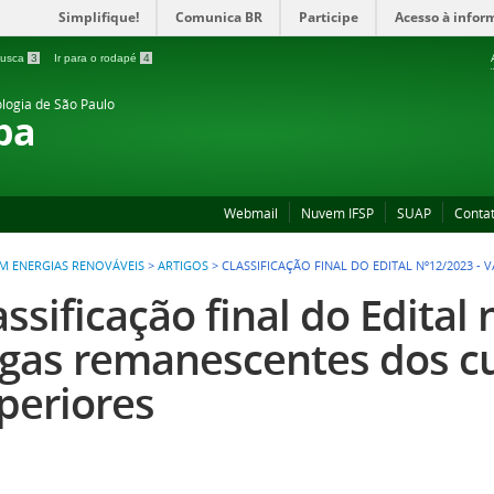
Simplifique!
Comunica BR
Participe
Acesso à infor
 busca
3
Ir para o rodapé
4
ologia de São Paulo
ba
Webmail
Nuvem IFSP
SUAP
Conta
M ENERGIAS RENOVÁVEIS
>
ARTIGOS
>
CLASSIFICAÇÃO FINAL DO EDITAL Nº12/2023 
assificação final do Edital 
gas remanescentes dos c
periores