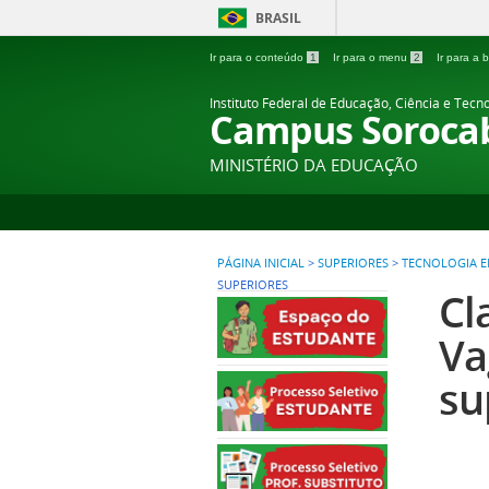
BRASIL
Ir para o conteúdo
1
Ir para o menu
2
Ir para a
Instituto Federal de Educação, Ciência e Tecn
Campus Soroca
MINISTÉRIO DA EDUCAÇÃO
PÁGINA INICIAL
>
SUPERIORES
>
TECNOLOGIA E
SUPERIORES
Cl
Va
su