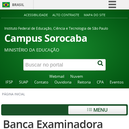
BRASIL
Simplifique!
ACESSIBILIDADE
ALTO CONTRASTE
MAPA DO SITE
Comunica BR
Instituto Federal de Educação, Ciência e Tecnologia de São Paulo
Participe
Campus Sorocaba
Acesso à informação
MINISTÉRIO DA EDUCAÇÃO
Legislação
Canais
Webmail
Nuvem
IFSP
SUAP
Contato
Ouvidoria
Reitoria
CPA
Eventos
PÁGINA INICIAL
MENU
Banca Examinadora