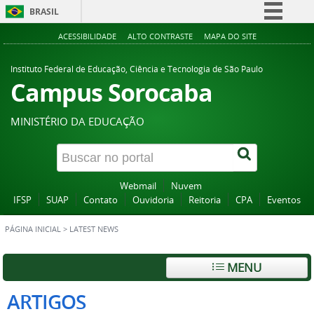
BRASIL
Simplifique!
ACESSIBILIDADE
ALTO CONTRASTE
MAPA DO SITE
Comunica BR
Instituto Federal de Educação, Ciência e Tecnologia de São Paulo
Participe
Campus Sorocaba
Acesso à informação
MINISTÉRIO DA EDUCAÇÃO
Legislação
Canais
Webmail
Nuvem
IFSP
SUAP
Contato
Ouvidoria
Reitoria
CPA
Eventos
PÁGINA INICIAL
>
LATEST NEWS
MENU
ARTIGOS