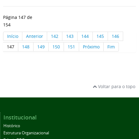
Página 147 de
154
Início
Anterior
142
143
144
145
146
147
148
149
150
151
Próximo
Fim
Voltar para o topo
Institucional
Histórico
Estrutura Organizacional