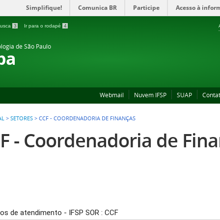
Simplifique!
Comunica BR
Participe
Acesso à infor
 busca
3
Ir para o rodapé
4
ologia de São Paulo
ba
Webmail
Nuvem IFSP
SUAP
Conta
AL
>
SETORES
>
CCF - COORDENADORIA DE FINANÇAS
F - Coordenadoria de Fin