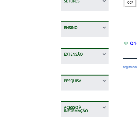
SETORES
ENSINO
፨
Ori
EXTENSÃO
registra
PESQUISA
ACESSO À
INFORMAÇÃO