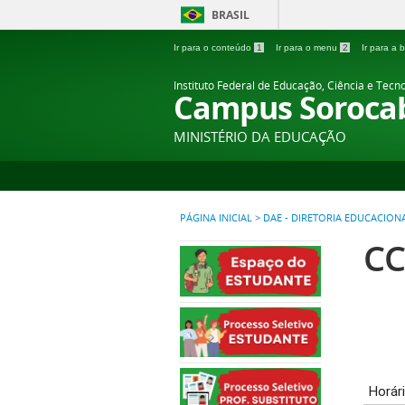
BRASIL
Ir para o conteúdo
1
Ir para o menu
2
Ir para a
Instituto Federal de Educação, Ciência e Tecn
Campus Soroca
MINISTÉRIO DA EDUCAÇÃO
PÁGINA INICIAL
>
DAE - DIRETORIA EDUCACION
CC