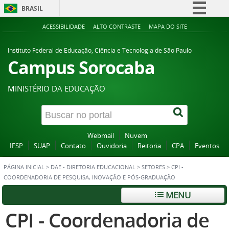
BRASIL
Simplifique!
ACESSIBILIDADE
ALTO CONTRASTE
MAPA DO SITE
Comunica BR
Instituto Federal de Educação, Ciência e Tecnologia de São Paulo
Participe
Campus Sorocaba
Acesso à informação
MINISTÉRIO DA EDUCAÇÃO
Legislação
Canais
Webmail
Nuvem
IFSP
SUAP
Contato
Ouvidoria
Reitoria
CPA
Eventos
PÁGINA INICIAL
>
DAE - DIRETORIA EDUCACIONAL
>
SETORES
>
CPI -
COORDENADORIA DE PESQUISA, INOVAÇÃO E PÓS-GRADUAÇÃO
MENU
CPI - Coordenadoria de