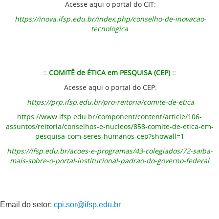
Acesse aqui o portal do CIT:
https://inova.ifsp.edu.br/index.php/conselho-de-inovacao-
tecnologica
:: COMITÊ de ÉTICA em PESQUISA (CEP) ::
Acesse aqui o portal do CEP:
https://prp.ifsp.edu.br/pro-reitoria/comite-de-etica
https://www.ifsp.edu.br/component/content/article/106-
assuntos/reitoria/conselhos-e-nucleos/858-comite-de-etica-em-
pesquisa-com-seres-humanos-cep?showall=1
https://ifsp.edu.br/acoes-e-programas/43-colegiados/72-saiba-
mais-sobre-o-portal-institucional-padrao-do-governo-federal
Email do setor:
cpi.sor@ifsp.edu.br