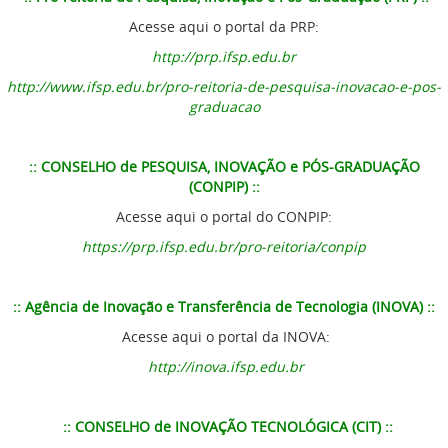
(Carla Ariela) Diálogo com Virgínia Woof e as representações sobre s
Acesse aqui o portal da PRP:
um olhar sobre a descrição de si mesmo de uma mulher com
http://prp.ifsp.edu.br
superdotação
http://www.ifsp.edu.br/pro-reitoria-de-pesquisa-inovacao-e-pos-
As inscrições para estudantes candidatarem-se aos
graduacao
projetos aprovados e contemplados com bolsa serão
feitas no
formulário:
https://forms.gle/bLkmxhwHEqBuTnGp6
:: CONSELHO de PESQUISA, INOVAÇÃO e PÓS-GRADUAÇÃO
(CONPIP) ::
A indicação do aluno deverá ser feita até o dia
Acesse aqui o portal do CONPIP:
29/02/2024.
https://prp.ifsp.edu.br/pro-reitoria/conpip
:: Agência de Inovação e Transferência de Tecnologia (INOVA) ::
Acesse aqui o portal da INOVA:
http://inova.ifsp.edu.br
:: CONSELHO de INOVAÇÃO TECNOLÓGICA (CIT) ::