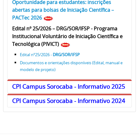
Oportunidade para estudantes: inscrições
abertas para bolsas de Iniciação Científica –
PACTec 2026
Edital nº 25/2026 – DRG/SOR/IFSP - Programa
Institucional Voluntário de Iniciação Científica e
Tecnológica (PIVICT)
Edital nº25/2026 -
DRG/SOR/IFSP
Documentos e orientações disponíveis (Edital, manual e
modelo de projeto)
CPI Campus Sorocaba - Informativo 2025
CPI Campus Sorocaba - Informativo 2024
CPI Campus Sorocaba - Informativo 2025
Edital nº 71/2025 – DRG/SOR/IFSP
- [2026 – SOR]
CPI Campus Sorocaba - Informativo 2024
Programa Institucional de Bolsas de Iniciação Científica
Processo Seletivo de Bolsas de Pesquisa -
e Tecnológica (PIBIFSP)
1. Semestre de 2024
Edital nº 71/2025 – DRG/SOR/IFSP