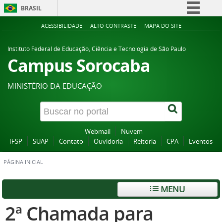
BRASIL
Simplifique!
ACESSIBILIDADE
ALTO CONTRASTE
MAPA DO SITE
Comunica BR
Instituto Federal de Educação, Ciência e Tecnologia de São Paulo
Participe
Campus Sorocaba
Acesso à informação
MINISTÉRIO DA EDUCAÇÃO
Legislação
Canais
Webmail
Nuvem
IFSP
SUAP
Contato
Ouvidoria
Reitoria
CPA
Eventos
PÁGINA INICIAL
MENU
2ª Chamada para