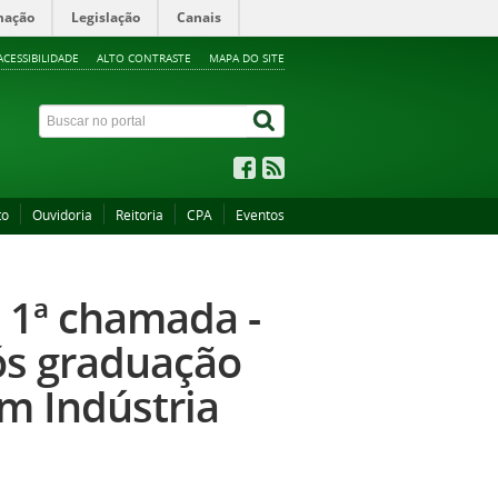
mação
Legislação
Canais
ACESSIBILIDADE
ALTO CONTRASTE
MAPA DO SITE
to
Ouvidoria
Reitoria
CPA
Eventos
 1ª chamada -
ós graduação
em Indústria