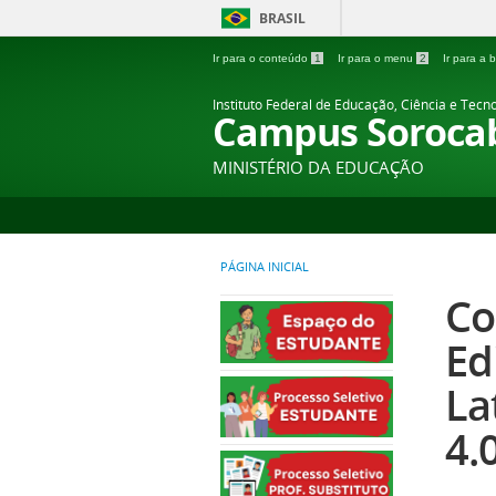
BRASIL
Ir para o conteúdo
1
Ir para o menu
2
Ir para a
Instituto Federal de Educação, Ciência e Tecn
Campus Soroca
MINISTÉRIO DA EDUCAÇÃO
PÁGINA INICIAL
Co
Ed
La
4.