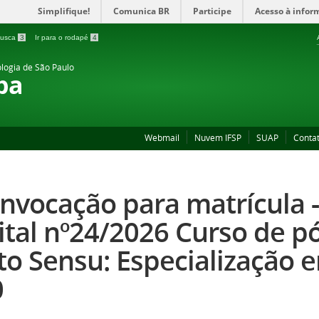
Simplifique!
Comunica BR
Participe
Acesso à infor
 busca
3
Ir para o rodapé
4
ologia de São Paulo
ba
Webmail
Nuvem IFSP
SUAP
Conta
nvocação para matrícula -
ital nº24/2026 Curso de p
to Sensu: Especialização 
0