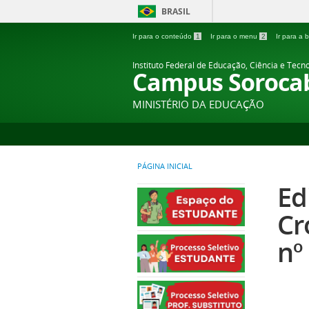
BRASIL
Ir para o conteúdo
1
Ir para o menu
2
Ir para a
Instituto Federal de Educação, Ciência e Tecn
Campus Soroca
MINISTÉRIO DA EDUCAÇÃO
PÁGINA INICIAL
Ed
Cr
nº