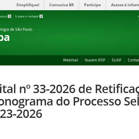
Simplifique!
Comunica BR
Participe
Acesso à infor
 busca
3
Ir para o rodapé
4
ologia de São Paulo
ba
Webmail
Nuvem IFSP
SUAP
Conta
ital nº 33-2026 de Retifica
onograma do Processo Sele
 23-2026