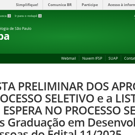
Simplifique!
Comunica BR
Participe
Acesso à infor
 busca
3
Ir para o rodapé
4
ologia de São Paulo
ba
Webmail
Nuvem IFSP
SUAP
Conta
STA PRELIMINAR DOS AP
OCESSO SELETIVO e a LIS
 ESPERA NO PROCESSO S
s Graduação em Desenvo
ssoas do Edital 11/2025