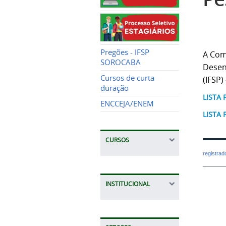
Pregões - IFSP
A Com
SOROCABA
Desen
Cursos de curta
(IFSP)
duração
LISTA
ENCCEJA/ENEM
LISTA
CURSOS
registra
INSTITUCIONAL