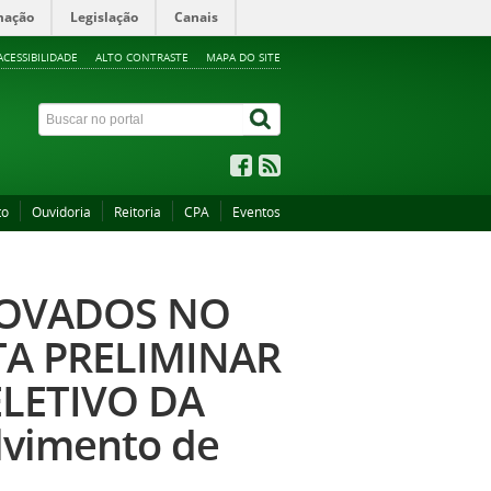
mação
Legislação
Canais
ACESSIBILIDADE
ALTO CONTRASTE
MAPA DO SITE
to
Ouvidoria
Reitoria
CPA
Eventos
ROVADOS NO
TA PRELIMINAR
ELETIVO DA
lvimento de