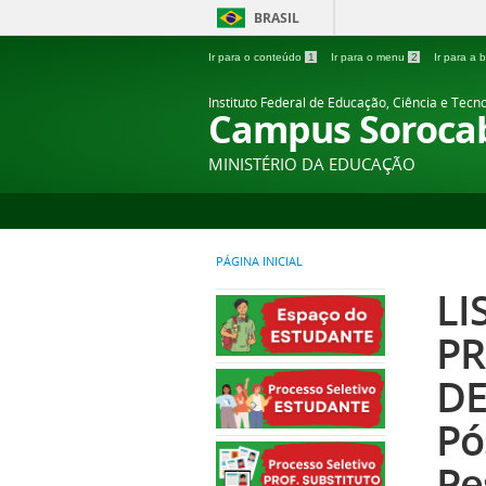
BRASIL
Ir para o conteúdo
1
Ir para o menu
2
Ir para a
Instituto Federal de Educação, Ciência e Tecn
Campus Soroca
MINISTÉRIO DA EDUCAÇÃO
PÁGINA INICIAL
LI
PR
DE
Pó
Pe