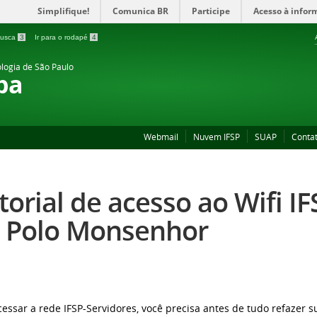
Simplifique!
Comunica BR
Participe
Acesso à infor
 busca
3
Ir para o rodapé
4
ologia de São Paulo
ba
Webmail
Nuvem IFSP
SUAP
Conta
torial de acesso ao Wifi I
 Polo Monsenhor
cessar a rede IFSP-Servidores, você precisa antes de tudo refazer 