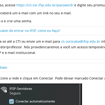
sso, acesse
https://cti.sor.ifsp.edu.br/password/
e digite seu prontuá
eceberá um e-mail com um link no seu e-mail.
-o e crie uma senha.
cabei de entrar no IFSP, como eu faço?
ja-se até a CTI ou envie um e-mail para
cti.sorocaba@ifsp.edu.br
in
idor/professor. Nós providenciaremos a você um acesso temporári
 e e-mail institucional.
dows
cione a rede e clique em Conectar. Pode deixar marcado Conectar