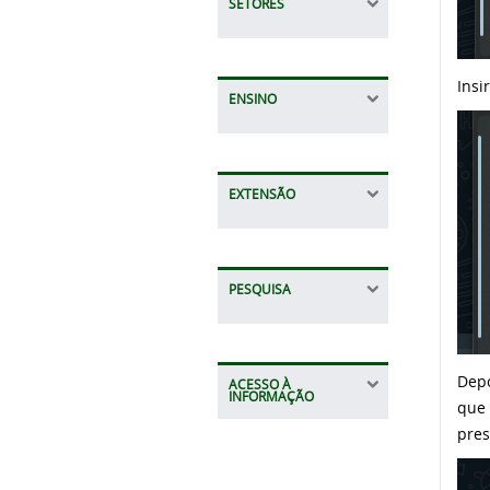
SETORES
Insi
ENSINO
EXTENSÃO
PESQUISA
Depo
ACESSO À
INFORMAÇÃO
que 
pres