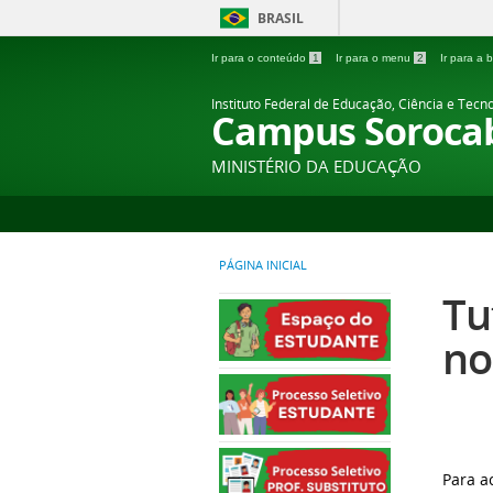
BRASIL
Ir para o conteúdo
1
Ir para o menu
2
Ir para a
Instituto Federal de Educação, Ciência e Tecn
Campus Soroca
MINISTÉRIO DA EDUCAÇÃO
PÁGINA INICIAL
Tu
no
Para a