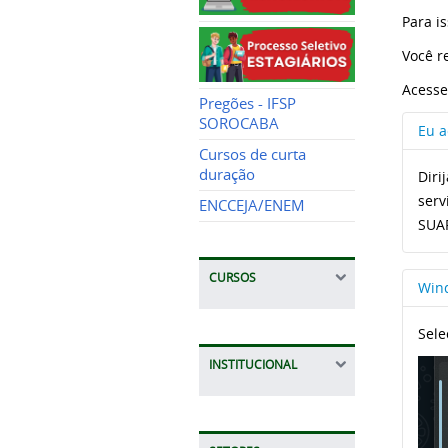
Para i
Você r
Acesse
Pregões - IFSP
SOROCABA
Eu a
Cursos de curta
duração
Diri
serv
ENCCEJA/ENEM
SUAP
CURSOS
Win
Sele
INSTITUCIONAL