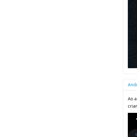
Andr
Ao a
cria