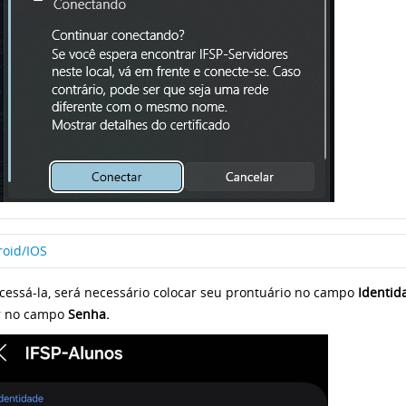
oid/IOS
cessá-la, será necessário colocar seu prontuário no campo
Identi
r no campo
Senha.