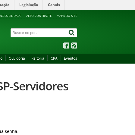
mação
Legislação
Canais
ACESSIBILIDADE
ALTO CONTRASTE
MAPA DO SITE
to
Ouvidoria
Reitoria
CPA
Eventos
FSP-Servidores
sua senha.