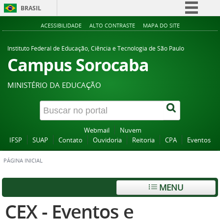
BRASIL
Simplifique!
ACESSIBILIDADE
ALTO CONTRASTE
MAPA DO SITE
Comunica BR
Instituto Federal de Educação, Ciência e Tecnologia de São Paulo
Participe
Campus Sorocaba
Acesso à informação
MINISTÉRIO DA EDUCAÇÃO
Legislação
Canais
Webmail
Nuvem
IFSP
SUAP
Contato
Ouvidoria
Reitoria
CPA
Eventos
PÁGINA INICIAL
MENU
CEX - Eventos e