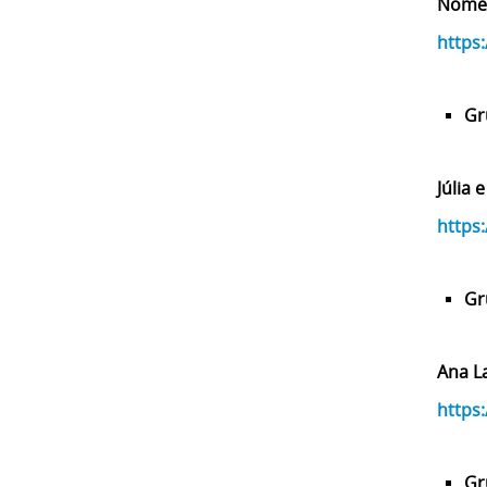
Nomes:
https
Gr
Júlia 
https
Gr
Ana La
https
Gr