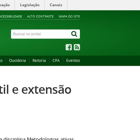
mação
Legislação
Canais
ACESSIBILIDADE
ALTO CONTRASTE
MAPA DO SITE
to
Ouvidoria
Reitoria
CPA
Eventos
til e extensão
a disciplina
Metodologias ativas