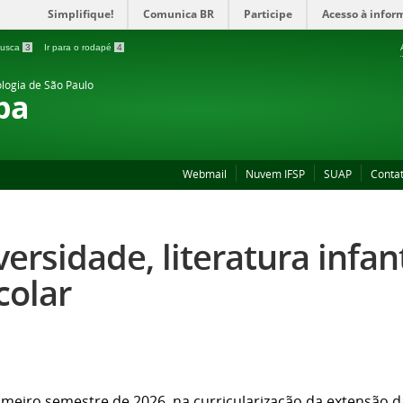
Simplifique!
Comunica BR
Participe
Acesso à infor
 busca
3
Ir para o rodapé
4
ologia de São Paulo
ba
Webmail
Nuvem IFSP
SUAP
Conta
versidade, literatura infan
colar
imeiro semestre de 2026, na curricularização da extensão d