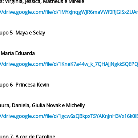
 Virginia, Jessica, Matheus e Mirelle
://drive.google.com/file/d/1MYxJnqgWJR6maVWf0RJGISxZU
upo 5- Maya e Selay
e Maria Eduarda
://drive.google.com/file/d/1KneK7a44w_k_7QHAJjNgkkSQE
upo 6- Princesa Kevin
ura, Daniela, Giulia Novak e Michelly
://drive.google.com/file/d/1gcw6sQBkpxTSYAKnJnH3Vx16k0I
upo 7- A cor de Caroline