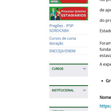
de ap
do pr
Pregões - IFSP
Estad
SOROCABA
Cursos de curta
Foram
duração
funda
ENCCEJA/ENEM
estav
A expe
CURSOS
Gr
INSTITUCIONAL
Nomes:
https