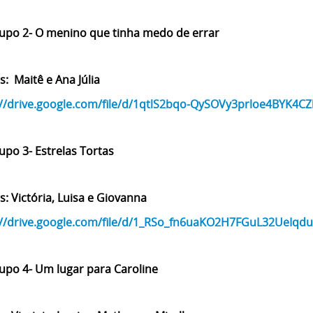
upo 2- O menino que tinha medo de errar
: Maitê e Ana Júlia
://drive.google.com/file/d/1qtlS2bqo-QySOVy3prloe4BYK4
upo 3- Estrelas Tortas
: Victória, Luisa e Giovanna
://drive.google.com/file/d/1_RSo_fn6uaKO2H7FGuL32UeIqdu
upo 4- Um lugar para Caroline