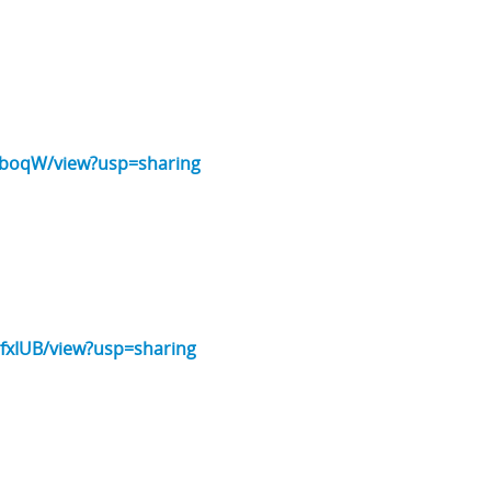
CZboqW/view?usp=sharing
fxIUB/view?usp=sharing