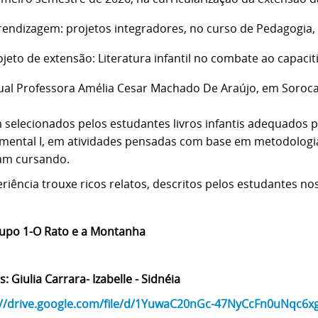
rendizagem: projetos integradores, no curso de Pedagogia,
ojeto de extensão: Literatura infantil no combate ao capac
ual Professora Amélia Cesar Machado De Araújo, em Soroc
 selecionados pelos estudantes livros infantis adequados pa
mental I, em atividades pensadas com base em metodologias
am cursando.
riência trouxe ricos relatos, descritos pelos estudantes nos
upo 1-O Rato e a Montanha
 Giulia Carrara- Izabelle - Sidnéia
://drive.google.com/file/d/1YuwaC20nGc-47NyCcFn0uNqc6x