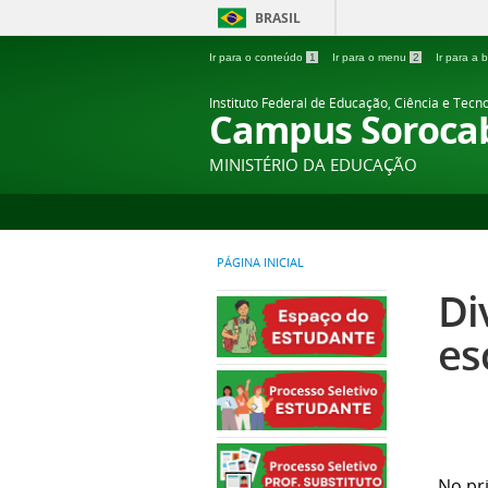
BRASIL
Ir para o conteúdo
1
Ir para o menu
2
Ir para a
Instituto Federal de Educação, Ciência e Tecn
Campus Soroca
MINISTÉRIO DA EDUCAÇÃO
PÁGINA INICIAL
Di
es
No pr