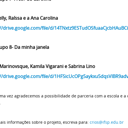
lly, Raíssa e a Ana Carolina
://drive.google.com/file/d/14TNxtz9ESTudOSfuaaCjcbHAuBC
upo 8- Da minha janela
 Marinovsque, Kamila Vigarani e Sabrina Lino
://drive.google.com/file/d/1HFSicUcOPg5aykxu5dqsVIBR9ad
ma vez agradecemos a possibilidade de parceria com a escola e a
.
ais informações sobre o projeto, escreva para:
crios@ifsp.edu.br