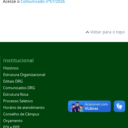
Acesse o
Comunicado nº57/2026
Voltar para o topo
Institucional
Histórico
Estrutura Organizacional
Editais DRG
Comunicados DRG
Estrutura física
Processo Seletivo
Horário de atendimento
Conselho de Câmpus
Orçamento
PDI e PPP