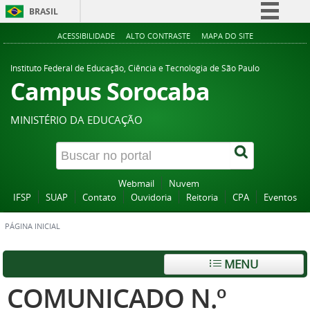
BRASIL
Simplifique!
ACESSIBILIDADE
ALTO CONTRASTE
MAPA DO SITE
Comunica BR
Instituto Federal de Educação, Ciência e Tecnologia de São Paulo
Participe
Campus Sorocaba
Acesso à informação
MINISTÉRIO DA EDUCAÇÃO
Legislação
Canais
Webmail
Nuvem
IFSP
SUAP
Contato
Ouvidoria
Reitoria
CPA
Eventos
PÁGINA INICIAL
MENU
COMUNICADO N.º