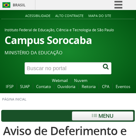
BRASIL
Simplifique!
ACESSIBILIDADE
ALTO CONTRASTE
MAPA DO SITE
Comunica BR
Instituto Federal de Educação, Ciência e Tecnologia de São Paulo
Participe
Campus Sorocaba
Acesso à informação
MINISTÉRIO DA EDUCAÇÃO
Legislação
Canais
Webmail
Nuvem
IFSP
SUAP
Contato
Ouvidoria
Reitoria
CPA
Eventos
PÁGINA INICIAL
MENU
Aviso de Deferimento e